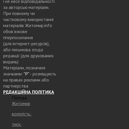
і не несе відповідальності
за авторські матеріали.
При повному чи
частковому використанні
матеріалів Житомир.info
обов’язкове
гіперпосилання
(для інтернет-ресурсів),
або письмова згода
редакції (для друкованих
видань)
Матеріали, позначені
значками:
"Р"
- розміщують
на правах реклами або
партнерства
РЕДАКЦІЙНА ПОЛІТИКА
Погода
Житомир
вологість:
тиск: