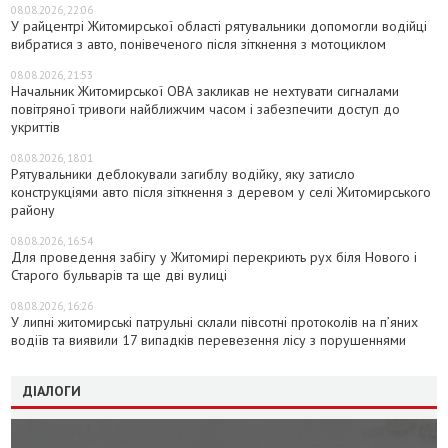
08.08.2026, 22:06
У райцентрі Житомирської області рятувальники допомогли водійці
вибратися з авто, понівеченого після зіткнення з мотоциклом
08.08.2026, 21:53
Начальник Житомирської ОВА закликав не нехтувати сигналами
повітряної тривоги найближчим часом і забезпечити доступ до
укриттів
08.08.2026, 18:01
Рятувальники деблокували загиблу водійку, яку затисло
конструкціями авто після зіткнення з деревом у селі Житомирського
району
08.08.2026, 16:54
Для проведення забігу у Житомирі перекриють рух біля Нового і
Старого бульварів та ще дві вулиці
08.08.2026, 16:26
У липні житомирські патрульні склали півсотні протоколів на пʼяних
водіїв та виявили 17 випадків перевезення лісу з порушеннями
ДІАЛОГИ