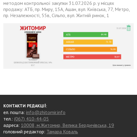
методом контрольної закупки 31.07.2026 р. у місцях
продажу: АТБ, пр. Миру, 15А, Ашан, вул. Київська, 77, Метро,
пр. Незалежності, 55в, Сільпо, вул. Житній ринок, 1
КОНТАКТИ РЕДАКЦІЇ:
ел. пошта:
info@zhitomir.info
тел.:
(067) 410-44-05
адреса:
10008, м.Житомир, Велика Бердичівська, 19
головний редактор:
Тамара Коваль