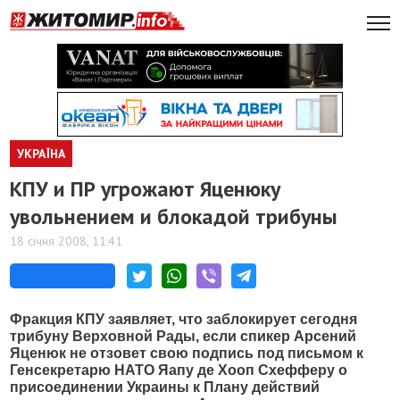
УКРАЇНА
КПУ и ПР угрожают Яценюку
увольнением и блокадой трибуны
18 січня 2008, 11:41
Фракция КПУ заявляет, что заблокирует сегодня
трибуну Верховной Рады, если спикер Арсений
Яценюк не отзовет свою подпись под письмом к
Генсекретарю НАТО Яапу де Хооп Схефферу о
присоединении Украины к Плану действий