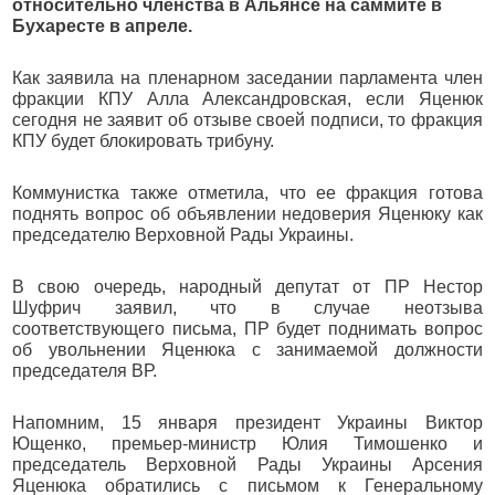
относительно членства в Альянсе на саммите в
Бухаресте в апреле.
Как заявила на пленарном заседании парламента член
фракции КПУ Алла Александровская, если Яценюк
сегодня не заявит об отзыве своей подписи, то фракция
КПУ будет блокировать трибуну.
Коммунистка также отметила, что ее фракция готова
поднять вопрос об объявлении недоверия Яценюку как
председателю Верховной Рады Украины.
В свою очередь, народный депутат от ПР Нестор
Шуфрич заявил, что в случае неотзыва
соответствующего письма, ПР будет поднимать вопрос
об увольнении Яценюка с занимаемой должности
председателя ВР.
Напомним, 15 января президент Украины Виктор
Ющенко, премьер-министр Юлия Тимошенко и
председатель Верховной Рады Украины Арсения
Яценюка обратились с письмом к Генеральному