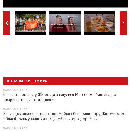
НОВИНИ ЖИТОМИРА
08.08.2026, 15:13
Біля автовокзалу у Житомирі зіткнулися Mercedes і Yamaha, до
лікарні потрапив мотоцикліст
08.08.2026, 12:38
Внаслідок зіткнення трьох автомобілів біля райцентру Житомирської
області травмувались двоє дітей і пʼятеро дорослих
08.08.2026, 11:55