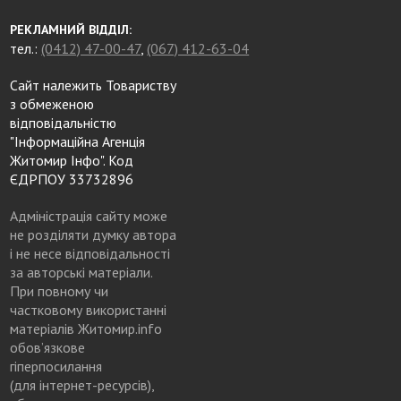
РЕКЛАМНИЙ ВІДДІЛ:
тел.:
(0412) 47-00-47
,
(067) 412-63-04
Сайт належить Товариству
з обмеженою
відповідальністю
"Інформаційна Агенція
Житомир Інфо". Код
ЄДРПОУ 33732896
Адміністрація сайту може
не розділяти думку автора
і не несе відповідальності
за авторські матеріали.
При повному чи
частковому використанні
матеріалів Житомир.info
обов’язкове
гіперпосилання
(для інтернет-ресурсів),