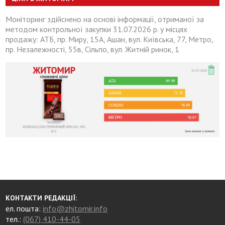
Моніторинг здійснено на основі інформації, отриманої за
методом контрольної закупки 31.07.2026 р. у місцях
продажу: АТБ, пр. Миру, 15А, Ашан, вул. Київська, 77, Метро,
пр. Незалежності, 55в, Сільпо, вул. Житній ринок, 1
КОНТАКТИ РЕДАКЦІЇ:
ел. пошта:
info@zhitomir.info
тел.:
(067) 410-44-05