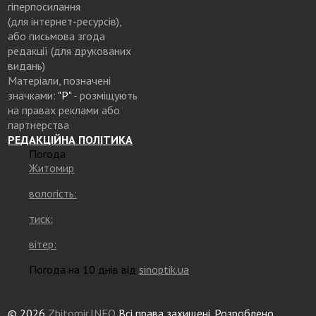
гіперпосилання
(для інтернет-ресурсів),
або письмова згода
редакції (для друкованих
видань)
Матеріали, позначені
значками:
"Р"
- розміщують
на правах реклами або
партнерства
РЕДАКЦІЙНА ПОЛІТИКА
Погода
Житомир
вологість:
тиск:
вітер:
Погода на 10 днів від
sinoptik.ua
© 2026
Zhitomir.INFO
Всі права захищені. Розроблено