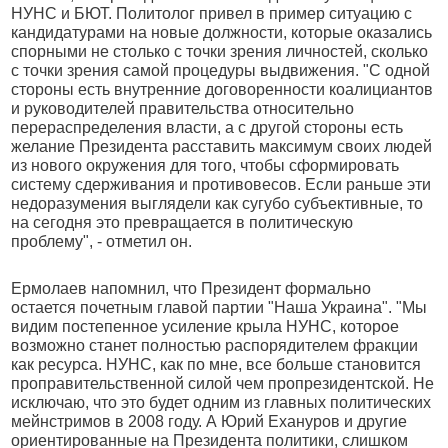
НУНС и БЮТ. Политолог привел в пример ситуацию с
кандидатурами на новые должности, которые оказались
спорными не столько с точки зрения личностей, сколько
с точки зрения самой процедуры выдвижения. "С одной
стороны есть внутренние договоренности коалициантов
и руководителей правительства относительно
перераспределения власти, а с другой стороны есть
желание Президента расставить максимум своих людей
из нового окружения для того, чтобы сформировать
систему сдерживания и противовесов. Если раньше эти
недоразумения выглядели как сугубо субъективные, то
на сегодня это превращается в политическую
проблему", - отметил он.
Ермолаев напомнил, что Президент формально
остается почетным главой партии "Наша Украина". "Мы
видим постепенное усиление крыла НУНС, которое
возможно станет полностью распорядителем фракции
как ресурса. НУНС, как по мне, все больше становится
проправительственной силой чем пропрезидентской. Не
исключаю, что это будет одним из главных политических
мейнстримов в 2008 году. А Юрий Ехануров и другие
ориентированные на Президента политики, слишком