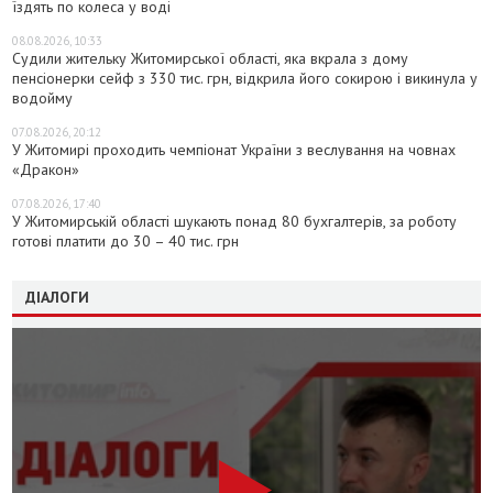
їздять по колеса у воді
08.08.2026, 10:33
Судили жительку Житомирської області, яка вкрала з дому
пенсіонерки сейф з 330 тис. грн, відкрила його сокирою і викинула у
водойму
07.08.2026, 20:12
У Житомирі проходить чемпіонат України з веслування на човнах
«Дракон»
07.08.2026, 17:40
У Житомирській області шукають понад 80 бухгалтерів, за роботу
готові платити до 30 – 40 тис. грн
ДІАЛОГИ