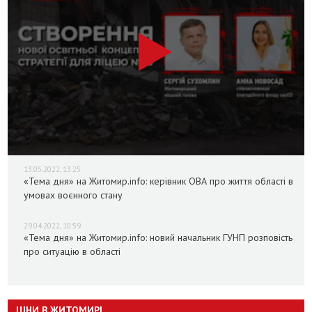
13.05.2022, 13:25
«Тема дня» на Житомир.info: керівник ОВА про життя області в
умовах воєнного стану
29.04.2022, 10:59
«Тема дня» на Житомир.info: новий начальник ГУНП розповість
про ситуацію в області
ЦІНИ В ЖИТОМИРІ