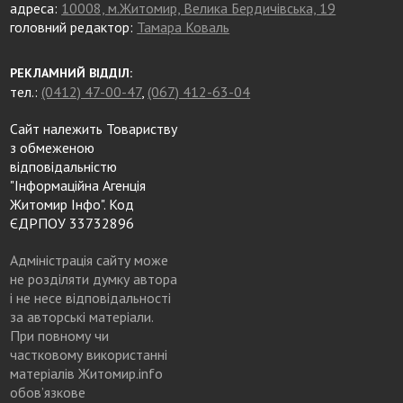
адреса:
10008, м.Житомир, Велика Бердичівська, 19
головний редактор:
Тамара Коваль
РЕКЛАМНИЙ ВІДДІЛ:
тел.:
(0412) 47-00-47
,
(067) 412-63-04
Сайт належить Товариству
з обмеженою
відповідальністю
"Інформаційна Агенція
Житомир Інфо". Код
ЄДРПОУ 33732896
Адміністрація сайту може
не розділяти думку автора
і не несе відповідальності
за авторські матеріали.
При повному чи
частковому використанні
матеріалів Житомир.info
обов’язкове