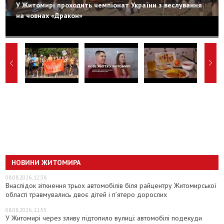
У Житомирі проходить чемпіонат України з веслування
на човнах «Дракон»
НОВИНИ ЖИТОМИРА
08.08.2026, 12:38
Внаслідок зіткнення трьох автомобілів біля райцентру Житомирської
області травмувались двоє дітей і пʼятеро дорослих
08.08.2026, 11:55
У Житомирі через зливу підтопило вулиці: автомобілі подекуди