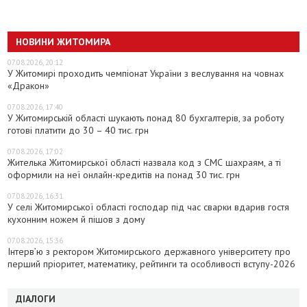
НОВИНИ ЖИТОМИРА
07.08.2026, 20:12
У Житомирі проходить чемпіонат України з веслування на човнах
«Дракон»
07.08.2026, 17:40
У Житомирській області шукають понад 80 бухгалтерів, за роботу
готові платити до 30 – 40 тис. грн
07.08.2026, 17:02
Жителька Житомирської області назвала код з СМС шахраям, а ті
оформили на неї онлайн-кредитів на понад 30 тис. грн
07.08.2026, 16:31
У селі Житомирської області господар під час сварки вдарив гостя
кухонним ножем й пішов з дому
07.08.2026, 15:36
Інтерв’ю з ректором Житомирського державного університету про
перший пріоритет, математику, рейтинги та особливості вступу-2026
ДІАЛОГИ