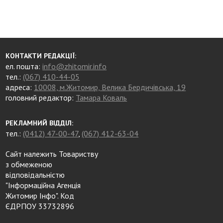
КОНТАКТИ РЕДАКЦІЇ:
ел. пошта:
info@zhitomir.info
тел.:
(067) 410-44-05
адреса:
10008, м.Житомир, Велика Бердичівська, 19
головний редактор:
Тамара Коваль
РЕКЛАМНИЙ ВІДДІЛ:
тел.:
(0412) 47-00-47
,
(067) 412-63-04
Сайт належить Товариству
з обмеженою
відповідальністю
"Інформаційна Агенція
Житомир Інфо". Код
ЄДРПОУ 33732896