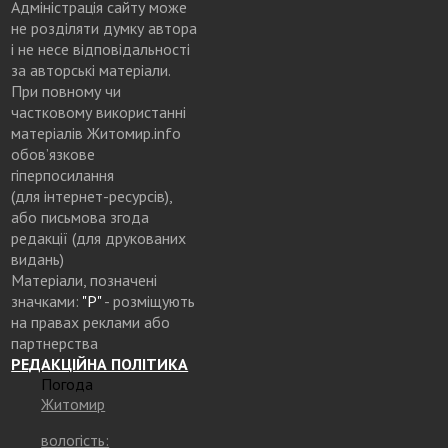
Адміністрація сайту може
не розділяти думку автора
і не несе відповідальності
за авторські матеріали.
При повному чи
частковому використанні
матеріалів Житомир.info
обов’язкове
гіперпосилання
(для інтернет-ресурсів),
або письмова згода
редакції (для друкованих
видань)
Матеріали, позначені
значками:
"Р"
- розміщують
на правах реклами або
партнерства
РЕДАКЦІЙНА ПОЛІТИКА
Погода
Житомир
вологість: