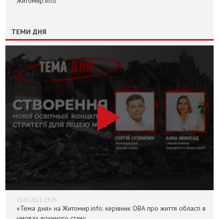
Житомир.info
ТЕМИ ДНЯ
13.05.2022, 13:25
«Тема дня» на Житомир.info: керівник ОВА про життя області в
умовах воєнного стану