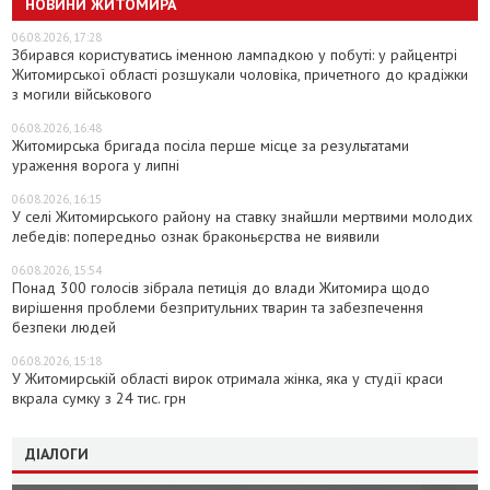
НОВИНИ ЖИТОМИРА
06.08.2026, 17:28
Збирався користуватись іменною лампадкою у побуті: у райцентрі
Житомирської області розшукали чоловіка, причетного до крадіжки
з могили військового
06.08.2026, 16:48
Житомирська бригада посіла перше місце за результатами
ураження ворога у липні
06.08.2026, 16:15
У селі Житомирського району на ставку знайшли мертвими молодих
лебедів: попередньо ознак браконьєрства не виявили
06.08.2026, 15:54
Понад 300 голосів зібрала петиція до влади Житомира щодо
вирішення проблеми безпритульних тварин та забезпечення
безпеки людей
06.08.2026, 15:18
У Житомирській області вирок отримала жінка, яка у студії краси
вкрала сумку з 24 тис. грн
ДІАЛОГИ