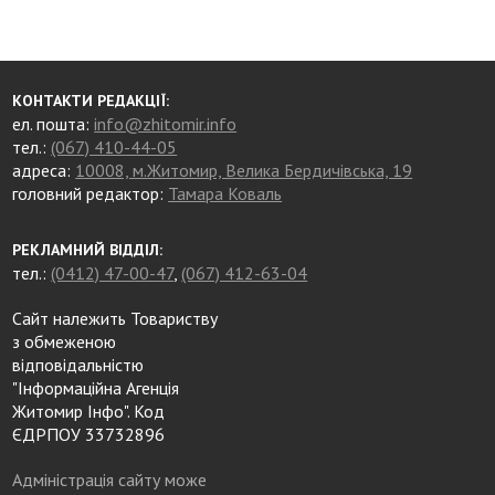
КОНТАКТИ РЕДАКЦІЇ:
ел. пошта:
info@zhitomir.info
тел.:
(067) 410-44-05
адреса:
10008, м.Житомир, Велика Бердичівська, 19
головний редактор:
Тамара Коваль
РЕКЛАМНИЙ ВІДДІЛ:
тел.:
(0412) 47-00-47
,
(067) 412-63-04
Сайт належить Товариству
з обмеженою
відповідальністю
"Інформаційна Агенція
Житомир Інфо". Код
ЄДРПОУ 33732896
Адміністрація сайту може