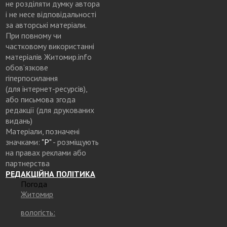
не розділяти думку автора
і не несе відповідальності
за авторські матеріали.
При повному чи
частковому використанні
матеріалів Житомир.info
обов’язкове
гіперпосилання
(для інтернет-ресурсів),
або письмова згода
редакції (для друкованих
видань)
Матеріали, позначені
значками:
"Р"
- розміщують
на правах реклами або
партнерства
РЕДАКЦІЙНА ПОЛІТИКА
Погода
Житомир
вологість: