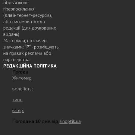
обов’язкове
гіперпосилання
(для інтернет-ресурсів),
або письмова згода
редакції (для друкованих
видань)
Матеріали, позначені
значками:
"Р"
- розміщують
на правах реклами або
партнерства
РЕДАКЦІЙНА ПОЛІТИКА
Погода
Житомир
вологість:
тиск:
вітер:
Погода на 10 днів від
sinoptik.ua