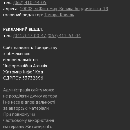
тел.:
(067) 410-44-05
адреса:
10008, м.Житомир, Велика Бердичівська, 19
головний редактор:
Тамара Коваль
РЕКЛАМНИЙ ВІДДІЛ:
тел.:
(0412) 47-00-47
,
(067) 412-63-04
Сайт належить Товариству
з обмеженою
відповідальністю
"Інформаційна Агенція
Житомир Інфо". Код
ЄДРПОУ 33732896
Адміністрація сайту може
не розділяти думку автора
і не несе відповідальності
за авторські матеріали.
При повному чи
частковому використанні
матеріалів Житомир.info