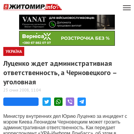
УКРАЇНА
Луценко ждет административная
ответственность, а Черновецкого –
уголовная
23 січня 2008, 11:04
Министру внутренних дел Юрию Луценко за инцидент с
мэром Киева Леонидом Черновецким может грозить
административная ответственность. Как передает
корреспондент «УРА-Информ.Донбасс», об этом в