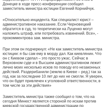
Донецке в ходе пресс-конференции сообщил
заместитель министра юстиции Евгений Корнийчук.
«Относительно инцидента. Как специалист юрист –
административное наказание. Если Черновецкий
обратится в суд, то теоретически на Луценко могут
наложить штраф, или потребовать извинений. Все», -
прокомментрова зам. министра.
При этом он подчеркнул: «Не как заместитель министра
юстиции: я бы сам ему в морду дал. Как киевлянин. Что
он с Киевом сделал – это просто ужас. Сейчас в
Верховном суде и в Высшем административном лежит
лично моих несколько исков по поводу его незаконных
действий. Раздерибанили (землю в Киеве – ред.) так за
год, как за последние 10 лет до них не смогли. Я уверен,
что он будет привлечен к уголовной ответственности, в
том числе за эти действия»
Заместитель министра также сообщил о том, что на
сегодня Минюст является стороной по искам против
киевской государственной администрации по