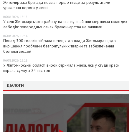
Житомирська бригада посіла перше місце за результатами
ураження ворога у липні
06.08.2026, 16:15
У селі Житомирського району на ставку знайшли мертвими молодих
лебедів: попередньо ознак браконьєрства не виявили
06.08.2026, 15:54
Понад 300 голосів зібрала петиція до влади Житомира щодо
вирішення проблеми безпритульних тварин та забезпечення
безпеки людей
06.08.2026, 15:18
У Житомирській області вирок отримала жінка, яка у студії краси
вкрала сумку з 24 тис. грн
ДІАЛОГИ