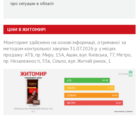
про ситуацію в області
ЦІНИ В ЖИТОМИРІ
Моніторинг здійснено на основі інформації, отриманої за
методом контрольної закупки 31.07.2026 р. у місцях
продажу: АТБ, пр. Миру, 15А, Ашан, вул. Київська, 77, Метро,
пр. Незалежності, 55в, Сільпо, вул. Житній ринок, 1