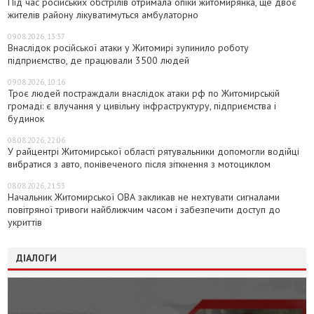
Під час російських обстрілів отримала опіки житомирянка, ще двоє
жителів району лікуватимуться амбулаторно
09.08.2026, 13:37
Внаслідок російської атаки у Житомирі зупинило роботу
підприємство, де працювали 3500 людей
09.08.2026, 10:16
Троє людей постраждали внаслідок атаки рф по Житомирській
громаді: є влучання у цивільну інфраструктуру, підприємства і
будинок
08.08.2026, 22:06
У райцентрі Житомирської області рятувальники допомогли водійці
вибратися з авто, понівеченого після зіткнення з мотоциклом
08.08.2026, 21:53
Начальник Житомирської ОВА закликав не нехтувати сигналами
повітряної тривоги найближчим часом і забезпечити доступ до
укриттів
ДІАЛОГИ