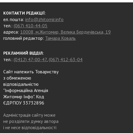
КОНТАКТИ РЕДАКЦІЇ:
ел. пошта:
info@zhitomir.info
тел.:
(067) 410-44-05
адреса:
10008, м.Житомир, Велика Бердичівська, 19
головний редактор:
Тамара Коваль
РЕКЛАМНИЙ ВІДДІЛ:
тел.:
(0412) 47-00-47
,
(067) 412-63-04
Сайт належить Товариству
з обмеженою
відповідальністю
"Інформаційна Агенція
Житомир Інфо". Код
ЄДРПОУ 33732896
Адміністрація сайту може
не розділяти думку автора
і не несе відповідальності