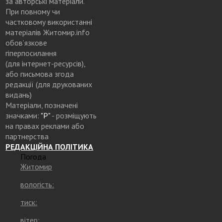
за авторські матеріали.
При повному чи
частковому використанні
матеріалів Житомир.info
обов’язкове
гіперпосилання
(для інтернет-ресурсів),
або письмова згода
редакції (для друкованих
видань)
Матеріали, позначені
значками:
"Р"
- розміщують
на правах реклами або
партнерства
РЕДАКЦІЙНА ПОЛІТИКА
Погода
Житомир
вологість:
тиск:
вітер: