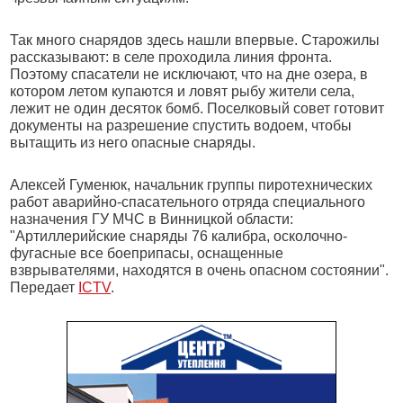
Так много снарядов здесь нашли впервые. Старожилы
рассказывают: в селе проходила линия фронта.
Поэтому спасатели не исключают, что на дне озера, в
котором летом купаются и ловят рыбу жители села,
лежит не один десяток бомб. Поселковый совет готовит
документы на разрешение спустить водоем, чтобы
вытащить из него опасные снаряды.
Алексей Гуменюк, начальник группы пиротехнических
работ аварийно-спасательного отряда специального
назначения ГУ МЧС в Винницкой области:
"Артиллерийские снаряды 76 калибра, осколочно-
фугасные все боеприпасы, оснащенные
взврывателями, находятся в очень опасном состоянии".
Передает
ICTV
.