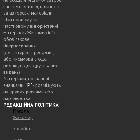
і не несе відповідальності
за авторські матеріали.
При повному чи
частковому використанні
матеріалів Житомир.info
обов’язкове
гіперпосилання
(для інтернет-ресурсів),
або письмова згода
редакції (для друкованих
видань)
Матеріали, позначені
значками:
"Р"
- розміщують
на правах реклами або
партнерства
РЕДАКЦІЙНА ПОЛІТИКА
Погода
Житомир
вологість:
тиск: