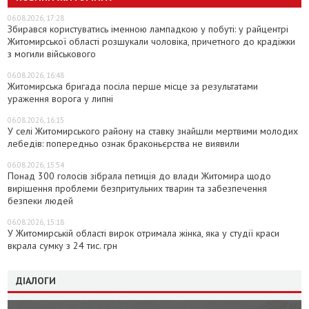
06.08.2026, 17:28
Збирався користуватись іменною лампадкою у побуті: у райцентрі
Житомирської області розшукали чоловіка, причетного до крадіжки
з могили військового
06.08.2026, 16:48
Житомирська бригада посіла перше місце за результатами
ураження ворога у липні
06.08.2026, 16:15
У селі Житомирського району на ставку знайшли мертвими молодих
лебедів: попередньо ознак браконьєрства не виявили
06.08.2026, 15:54
Понад 300 голосів зібрала петиція до влади Житомира щодо
вирішення проблеми безпритульних тварин та забезпечення
безпеки людей
06.08.2026, 15:18
У Житомирській області вирок отримала жінка, яка у студії краси
вкрала сумку з 24 тис. грн
ДІАЛОГИ