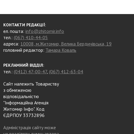
КОНТАКТИ РЕДАКЦІЇ:
ел. пошта:
info@zhitomir.info
тел.:
(067) 410-44-05
адреса:
10008, м.Житомир, Велика Бердичівська, 19
головний редактор:
Тамара Коваль
РЕКЛАМНИЙ ВІДДІЛ:
тел.:
(0412) 47-00-47
,
(067) 412-63-04
Сайт належить Товариству
з обмеженою
відповідальністю
"Інформаційна Агенція
Житомир Інфо". Код
ЄДРПОУ 33732896
Адміністрація сайту може
не розділяти думку автора