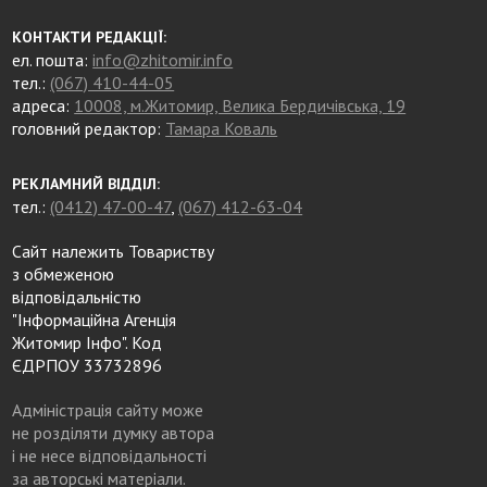
КОНТАКТИ РЕДАКЦІЇ:
ел. пошта:
info@zhitomir.info
тел.:
(067) 410-44-05
адреса:
10008, м.Житомир, Велика Бердичівська, 19
головний редактор:
Тамара Коваль
РЕКЛАМНИЙ ВІДДІЛ:
тел.:
(0412) 47-00-47
,
(067) 412-63-04
Сайт належить Товариству
з обмеженою
відповідальністю
"Інформаційна Агенція
Житомир Інфо". Код
ЄДРПОУ 33732896
Адміністрація сайту може
не розділяти думку автора
і не несе відповідальності
за авторські матеріали.