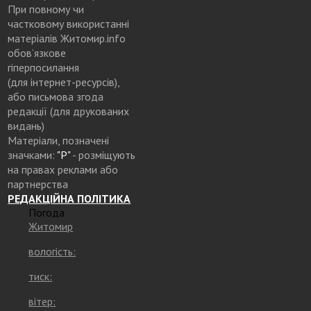
При повному чи
частковому використанні
матеріалів Житомир.info
обов’язкове
гіперпосилання
(для інтернет-ресурсів),
або письмова згода
редакції (для друкованих
видань)
Матеріали, позначені
значками:
"Р"
- розміщують
на правах реклами або
партнерства
РЕДАКЦІЙНА ПОЛІТИКА
Погода
Житомир
вологість:
тиск:
вітер: