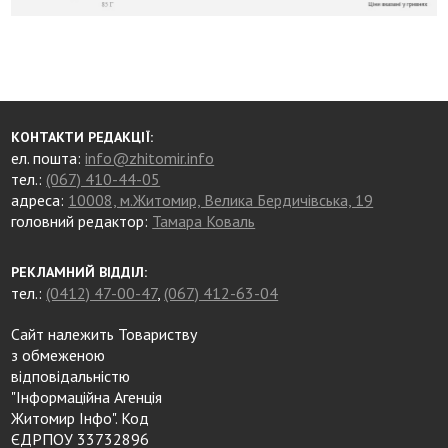
КОНТАКТИ РЕДАКЦІЇ:
ел. пошта:
info@zhitomir.info
тел.:
(067) 410-44-05
адреса:
10008, м.Житомир, Велика Бердичівська, 19
головний редактор:
Тамара Коваль
РЕКЛАМНИЙ ВІДДІЛ:
тел.:
(0412) 47-00-47
,
(067) 412-63-04
Сайт належить Товариству
з обмеженою
відповідальністю
"Інформаційна Агенція
Житомир Інфо". Код
ЄДРПОУ 33732896