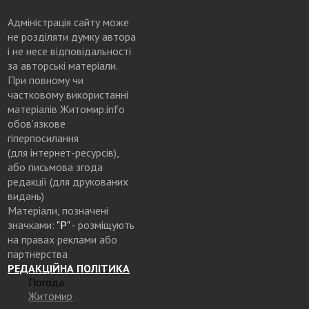
Адміністрація сайту може
не розділяти думку автора
і не несе відповідальності
за авторські матеріали.
При повному чи
частковому використанні
матеріалів Житомир.info
обов’язкове
гіперпосилання
(для інтернет-ресурсів),
або письмова згода
редакції (для друкованих
видань)
Матеріали, позначені
значками:
"Р"
- розміщують
на правах реклами або
партнерства
РЕДАКЦІЙНА ПОЛІТИКА
Погода
Житомир