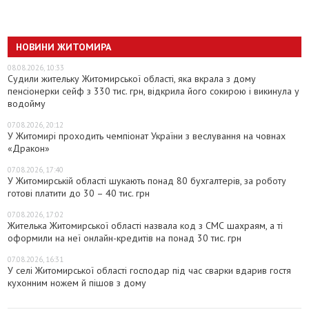
НОВИНИ ЖИТОМИРА
08.08.2026, 10:33
Судили жительку Житомирської області, яка вкрала з дому
пенсіонерки сейф з 330 тис. грн, відкрила його сокирою і викинула у
водойму
07.08.2026, 20:12
У Житомирі проходить чемпіонат України з веслування на човнах
«Дракон»
07.08.2026, 17:40
У Житомирській області шукають понад 80 бухгалтерів, за роботу
готові платити до 30 – 40 тис. грн
07.08.2026, 17:02
Жителька Житомирської області назвала код з СМС шахраям, а ті
оформили на неї онлайн-кредитів на понад 30 тис. грн
07.08.2026, 16:31
У селі Житомирської області господар під час сварки вдарив гостя
кухонним ножем й пішов з дому