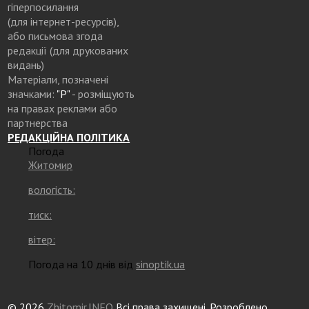
гіперпосилання
(для інтернет-ресурсів),
або письмова згода
редакції (для друкованих
видань)
Матеріали, позначені
значками:
"Р"
- розміщують
на правах реклами або
партнерства
РЕДАКЦІЙНА ПОЛІТИКА
Погода
Житомир
вологість:
тиск:
вітер:
Погода на 10 днів від
sinoptik.ua
© 2026
Zhitomir.INFO
Всі права захищені. Розроблено