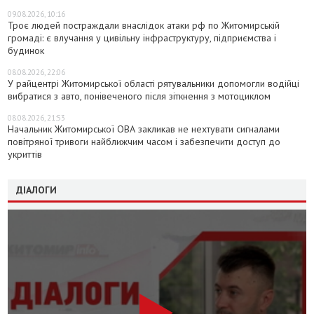
09.08.2026, 10:16
Троє людей постраждали внаслідок атаки рф по Житомирській
громаді: є влучання у цивільну інфраструктуру, підприємства і
будинок
08.08.2026, 22:06
У райцентрі Житомирської області рятувальники допомогли водійці
вибратися з авто, понівеченого після зіткнення з мотоциклом
08.08.2026, 21:53
Начальник Житомирської ОВА закликав не нехтувати сигналами
повітряної тривоги найближчим часом і забезпечити доступ до
укриттів
ДІАЛОГИ