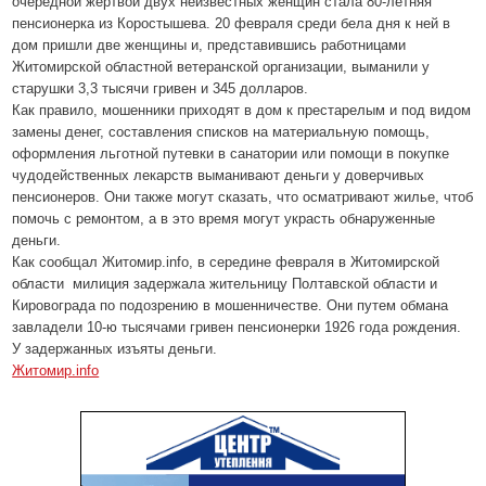
очередной жертвой двух неизвестных женщин стала 80-летняя
пенсионерка из Коростышева. 20 февраля среди бела дня к ней в
дом пришли две женщины и, представившись работницами
Житомирской областной ветеранской организации, выманили у
старушки 3,3 тысячи гривен и 345 долларов.
Как правило, мошенники приходят в дом к престарелым и под видом
замены денег, составления списков на материальную помощь,
оформления льготной путевки в санатории или помощи в покупке
чудодейственных лекарств выманивают деньги у доверчивых
пенсионеров. Они также могут сказать, что осматривают жилье, чтоб
помочь с ремонтом, а в это время могут украсть обнаруженные
деньги.
Как сообщал Житомир.info, в середине февраля в Житомирской
области милиция задержала жительницу Полтавской области и
Кировограда по подозрению в мошенничестве. Они путем обмана
завладели 10-ю тысячами гривен пенсионерки 1926 года рождения.
У задержанных изъяты деньги.
Житомир.info