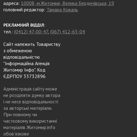
адреса:
10008, м.Житомир, Велика Бердичівська, 19
головний редактор:
Тамара Коваль
РЕКЛАМНИЙ ВІДДІЛ:
тел.:
(0412) 47-00-47
,
(067) 412-63-04
Сайт належить Товариству
з обмеженою
відповідальністю
"Інформаційна Агенція
Житомир Інфо". Код
ЄДРПОУ 33732896
Адміністрація сайту може
не розділяти думку автора
і не несе відповідальності
за авторські матеріали.
При повному чи
частковому використанні
матеріалів Житомир.info
обов’язкове