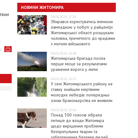
НОВИНИ ЖИТОМИРА
твии
06.08.2026, 17:28
Збирався користуватись іменною
лампадкою у побуті: у райцентрі
Житомирської області розшукали
чоловіка, причетного до крадіжки
з могили військового
у
06.08.2026, 16:48
Житомирська бригада посіла
перше місце за результатами
ураження ворога у липні
06.08.2026, 16:15
У селі Житомирського району на
ставку знайшли мертвими
молодих лебедів: попередньо
ознак браконьєрства не виявили
06.08.2026, 15:54
Понад 300 голосів зібрала
петиція до влади Житомира
щодо вирішення проблеми
безпритульних тварин та
забезпечення безпеки людей