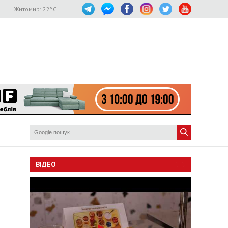
Житомир:
22
°C
ВІДЕО