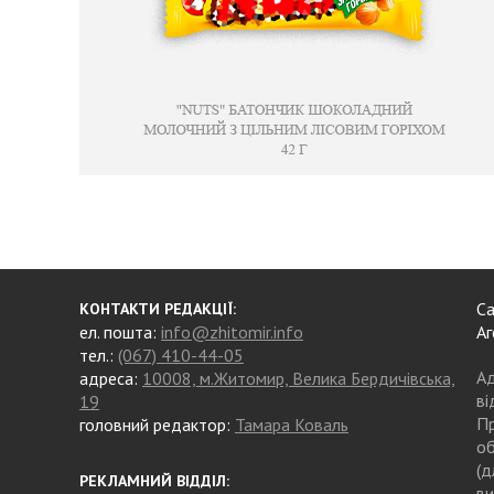
Са
КОНТАКТИ РЕДАКЦІЇ:
ел. пошта:
info@zhitomir.info
Аг
тел.:
(067) 410-44-05
Ад
адреса:
10008, м.Житомир, Велика Бердичівська,
ві
19
Пр
головний редактор:
Тамара Коваль
об
(д
РЕКЛАМНИЙ ВІДДІЛ:
ви