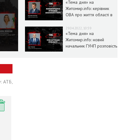
«Тема дня» на
Житомир.info: керівник
ОВА про життя області в
умовах воєнного стану
29.04.2022, 10:59
«Тема дня» на
Житомир.info: новий
начальник ГУНП розповість
про ситуацію в області
: АТБ,