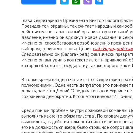
Глава Секретариата Президента Виктор Балога фактич
Президентом Украины, так считает народный самооб
действительно талантливый организатор и сильный у
давление, именно он вдохнул "новое дыхание" в Секре
Именно он способствовал возобновлению президентс
выборам, - приводит слова Дония
сайт Народной са
Следовательно он (Балога - ред.) фактически превра
Именно он вынудил в контексте льгот и привилегий о
которая обходится государству так же дорого, как и 
В то же время нардеп считает, что “Секретариат раз
полномочиями”. Одна часть депутатов это понимает и
делать, заметил Доний. “Следовательно в Украине н
сохранения демократии. Кто в этом виноват? По-види
Среди причин проблем внутри оранжевой команды Дон
выполнять какие-то обязательства”. По словам депут
выяснилось, “в действительности никто и ничего не г
его на должность спикера, было страшное сопротивл
встрече с фракцией предложил четыре других кандид