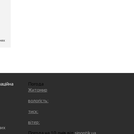
аційна
Погода
Житомир
вологість:
тиск:
вітер:
них
Погода на 10 днів від
sinoptik.ua