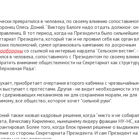
ески превратился в человека, по своему влиянию сопоставимог
оронец Олесь Доний. “Виктору Балоге надо отдать должное: он
правленец. В тот период, когда на Президента было сильнейшее
тариат Президента, который так и не проявил себя как орган вл
ких полномочий, сумел организовать кампанию по досрочным
мообороны
со ссылкой на интервью нардепа “Сельском вестям”. -
тился в человека, сопоставимого с Президентом по своему влиян
братить внимание общественности на Секретариат как структуру
Верховная Рада”.
бухает, приобретает очертания второго кабмина с чрезвычайны
 выступает с протестами. Другая - не видит необходимости эт
ет сдерживающих механизмов ни для сохранения морали, ни для
мому, все общество, которое хочет "сильной руки".
ий также назвал кадровые решения, когда “никто и не собирал
ата, Вячеславу Кириленко, нынешнему лидеру фракции НУ-НС, к
арантировал. Более того, когда блок принял решение о выдвиже
ение со стороны Секретариата Президента. И сам Президент на
атуры на эту должность.