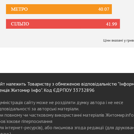
йт належить Товариству з обмеженою відповідальністю "Інформ
енція Житомир Інфо". Код ЄДРПОУ 33732896
міністрація сайту може не розділяти думку автора і не несе
дповідальності за авторські матеріали.
и повному чи частковому використанні матеріалів Житомир.info
ов’язкове гіперпосилання
ля інтернет-ресурсів), або письмова згода редакції (для друкова
дань)