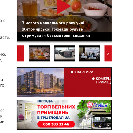
о с
З нового навчального року учні
Житомирської громади будуть
отримувати безкоштовні сніданки
асти.
ию.
,
ми
ого
ся
ак
нии