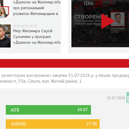
«Діалоги» на Житомир.info
про регіональний
розвиток Житомирщини в
умовах воєнного стану
17.04.2024, 10:29
Мер Житомира Сергій
Сухомлин у програмі
«Діалоги» на Житомир.info
 за методом контрольної закупки 31.07.2026 р. у місцях продажу
лежності, 55в, Сільпо, вул. Житній ринок, 1