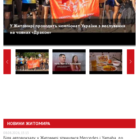
У Житомирі проходить чемпіонат України з веслування
на човнах «Дракон»
НОВИНИ ЖИТОМИРА
08.08.2026, 15:13
Біля автовокзалу у Житомирі зіткнулися Mercedes і Yamaha, до