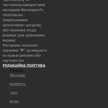
частковому використанні
матеріалів Житомир.info
обов’язкове
гіперпосилання
(для інтернет-ресурсів),
або письмова згода
редакції (для друкованих
видань)
Матеріали, позначені
значками:
"Р"
- розміщують
на правах реклами або
партнерства
РЕДАКЦІЙНА ПОЛІТИКА
Погода
Житомир
вологість:
тиск:
вітер: