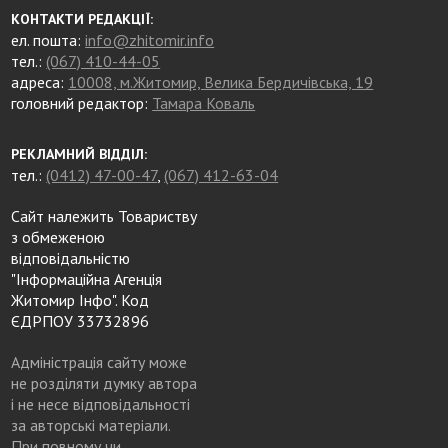
КОНТАКТИ РЕДАКЦІЇ:
ел. пошта:
info@zhitomir.info
тел.:
(067) 410-44-05
адреса:
10008, м.Житомир, Велика Бердичівська, 19
головний редактор:
Тамара Коваль
РЕКЛАМНИЙ ВІДДІЛ:
тел.:
(0412) 47-00-47
,
(067) 412-63-04
Сайт належить Товариству
з обмеженою
відповідальністю
"Інформаційна Агенція
Житомир Інфо". Код
ЄДРПОУ 33732896
Адміністрація сайту може
не розділяти думку автора
і не несе відповідальності
за авторські матеріали.
При повному чи