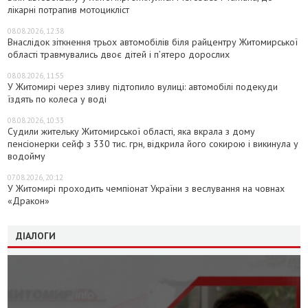
лікарні потрапив мотоцикліст
08.08.2026, 12:38
Внаслідок зіткнення трьох автомобілів біля райцентру Житомирської
області травмувались двоє дітей і пʼятеро дорослих
08.08.2026, 11:55
У Житомирі через зливу підтопило вулиці: автомобілі подекуди
їздять по колеса у воді
08.08.2026, 10:33
Судили жительку Житомирської області, яка вкрала з дому
пенсіонерки сейф з 330 тис. грн, відкрила його сокирою і викинула у
водойму
07.08.2026, 20:12
У Житомирі проходить чемпіонат України з веслування на човнах
«Дракон»
ДІАЛОГИ