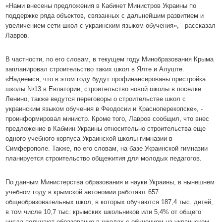
«Нами внесены предложения в Кабинет Министров Украины по
поддержке ряда объектов, связанных с дальнейшим развитием и
увеличением сети школ с украинским языком обучения», - рассказал
Лавров.
В частности, по его словам, в текущем году Минобразования Крыма
запланировал строительство таких школ в Ялте и Алуште.
«Надеемся, что в этом году будут профинансированы пристройка
школы №13 в Евпатории, строительство новой школы в поселке
Ленино, также ведутся переговоры о строительстве школ с
украинским языком обучения в Феодосии и Красноперекопске», -
проинформировал министр. Кроме того, Лавров сообщил, что внес
предложение в Кабмин Украины относительно строительства еще
одного учебного корпуса Украинской школы-гимназии в
Симферополе. Также, по его словам, на базе Украинской гимназии
планируется строительство общежития для молодых педагогов.
По данным Министерства образования и науки Украины, в нынешнем
учебном году в крымской автономии работают 657
общеобразовательных школ, в которых обучаются 187,4 тыс. детей,
в том числе 10,7 тыс. крымских школьников или 5,4% от общего
числа получают образование в школах с обучением на украинском