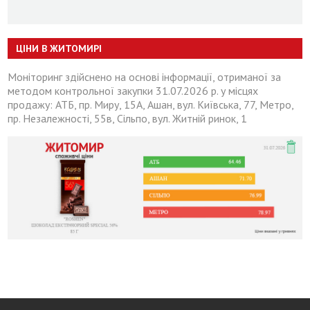
ЦІНИ В ЖИТОМИРІ
Моніторинг здійснено на основі інформації, отриманої за
методом контрольної закупки 31.07.2026 р. у місцях
продажу: АТБ, пр. Миру, 15А, Ашан, вул. Київська, 77, Метро,
пр. Незалежності, 55в, Сільпо, вул. Житній ринок, 1