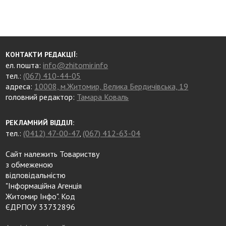
КОНТАКТИ РЕДАКЦІЇ:
ел. пошта:
info@zhitomir.info
тел.:
(067) 410-44-05
адреса:
10008, м.Житомир, Велика Бердичівська, 19
головний редактор:
Тамара Коваль
РЕКЛАМНИЙ ВІДДІЛ:
тел.:
(0412) 47-00-47
,
(067) 412-63-04
Сайт належить Товариству
з обмеженою
відповідальністю
"Інформаційна Агенція
Житомир Інфо". Код
ЄДРПОУ 33732896