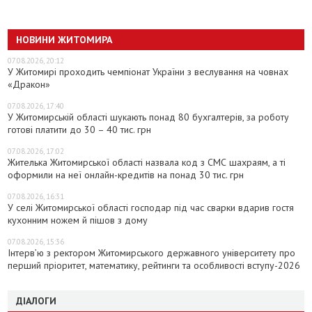
НОВИНИ ЖИТОМИРА
07.08.2026, 20:12
У Житомирі проходить чемпіонат України з веслування на човнах
«Дракон»
07.08.2026, 17:40
У Житомирській області шукають понад 80 бухгалтерів, за роботу
готові платити до 30 – 40 тис. грн
07.08.2026, 17:02
Жителька Житомирської області назвала код з СМС шахраям, а ті
оформили на неї онлайн-кредитів на понад 30 тис. грн
07.08.2026, 16:31
У селі Житомирської області господар під час сварки вдарив гостя
кухонним ножем й пішов з дому
07.08.2026, 15:36
Інтерв’ю з ректором Житомирського державного університету про
перший пріоритет, математику, рейтинги та особливості вступу-2026
ДІАЛОГИ