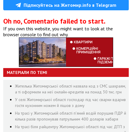
Підписуйтесь на Житомир.info в Telegram
Oh no, Comentario failed to start.
If you own this website, you might want to look at the
browser console to find out why.
МАТЕРІАЛИ ПО ТЕМІ
Жителька Житомирської області назвала код з СМС шахраям,
а ті оформили на неї онлайн-кредитів на понад 30 тис. грн
У селі Житомирської області господар під час сварки вдарив
гостя кухонним ножем й пішов з дому
На трасі у Житомирській області п’яний водій порушив ПДР й
кілька разів пропонував патрульним 400 доларів хабаря
На трасі біля райцентру Житомирської області під час ДТП з