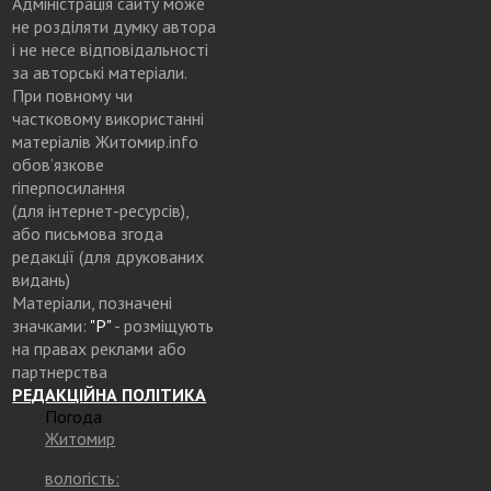
Адміністрація сайту може
не розділяти думку автора
і не несе відповідальності
за авторські матеріали.
При повному чи
частковому використанні
матеріалів Житомир.info
обов’язкове
гіперпосилання
(для інтернет-ресурсів),
або письмова згода
редакції (для друкованих
видань)
Матеріали, позначені
значками:
"Р"
- розміщують
на правах реклами або
партнерства
РЕДАКЦІЙНА ПОЛІТИКА
Погода
Житомир
вологість: