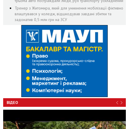
трьома авто постраждали люди, рух транспорту ускладнений
Тренер з Житомира, який для уникнення мобілізації фіктивно
влаштувався у коледж, відшкодував завдані збитки та
задонатив 0,5 млн грн на ЗСУ
ВІДЕО