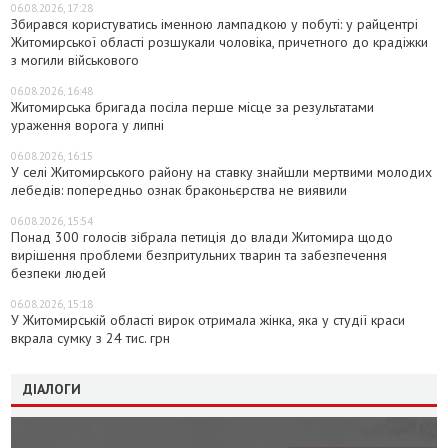
06.08.2026, 17:28
Збирався користуватись іменною лампадкою у побуті: у райцентрі
Житомирської області розшукали чоловіка, причетного до крадіжки
з могили військового
06.08.2026, 16:48
Житомирська бригада посіла перше місце за результатами
ураження ворога у липні
06.08.2026, 16:15
У селі Житомирського району на ставку знайшли мертвими молодих
лебедів: попередньо ознак браконьєрства не виявили
06.08.2026, 15:54
Понад 300 голосів зібрала петиція до влади Житомира щодо
вирішення проблеми безпритульних тварин та забезпечення
безпеки людей
06.08.2026, 15:18
У Житомирській області вирок отримала жінка, яка у студії краси
вкрала сумку з 24 тис. грн
ДІАЛОГИ