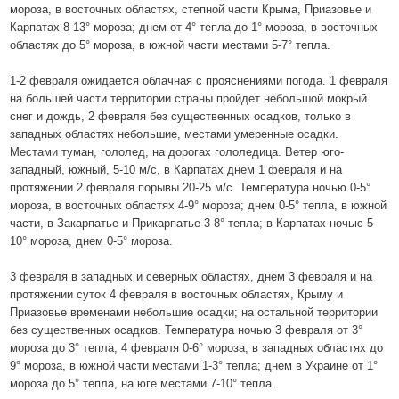
мороза, в восточных областях, степной части Крыма, Приазовье и
Карпатах 8-13° мороза; днем от 4° тепла до 1° мороза, в восточных
областях до 5° мороза, в южной части местами 5-7° тепла.
1-2 февраля ожидается облачная с прояснениями погода. 1 февраля
на большей части территории страны пройдет небольшой мокрый
снег и дождь, 2 февраля без существенных осадков, только в
западных областях небольшие, местами умеренные осадки.
Местами туман, гололед, на дорогах гололедица. Ветер юго-
западный, южный, 5-10 м/с, в Карпатах днем 1 февраля и на
протяжении 2 февраля порывы 20-25 м/с. Температура ночью 0-5°
мороза, в восточных областях 4-9° мороза; днем 0-5° тепла, в южной
части, в Закарпатье и Прикарпатье 3-8° тепла; в Карпатах ночью 5-
10° мороза, днем 0-5° мороза.
3 февраля в западных и северных областях, днем 3 февраля и на
протяжении суток 4 февраля в восточных областях, Крыму и
Приазовье временами небольшие осадки; на остальной территории
без существенных осадков. Температура ночью 3 февраля от 3°
мороза до 3° тепла, 4 февраля 0-6° мороза, в западных областях до
9° мороза, в южной части местами 1-3° тепла; днем в Украине от 1°
мороза до 5° тепла, на юге местами 7-10° тепла.