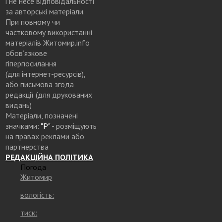
і не несе відповідальності
за авторські матеріали.
При повному чи
частковому використанні
матеріалів Житомир.info
обов’язкове
гіперпосилання
(для інтернет-ресурсів),
або письмова згода
редакції (для друкованих
видань)
Матеріали, позначені
значками:
"Р"
- розміщують
на правах реклами або
партнерства
РЕДАКЦІЙНА ПОЛІТИКА
Погода
Житомир
вологість:
тиск: