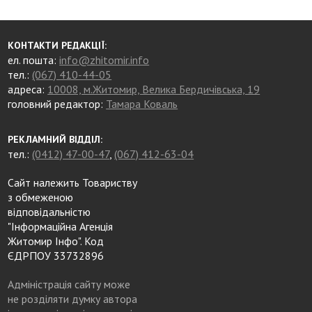
КОНТАКТИ РЕДАКЦІЇ:
ел. пошта:
info@zhitomir.info
тел.:
(067) 410-44-05
адреса:
10008, м.Житомир, Велика Бердичівська, 19
головний редактор:
Тамара Коваль
РЕКЛАМНИЙ ВІДДІЛ:
тел.:
(0412) 47-00-47
,
(067) 412-63-04
Сайт належить Товариству
з обмеженою
відповідальністю
"Інформаційна Агенція
Житомир Інфо". Код
ЄДРПОУ 33732896
Адміністрація сайту може
не розділяти думку автора