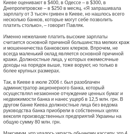
Киеве оценивают в $400, в Одессе – в $300, в
Днепропетровске – в $250 в месяц. «Я запрашивала
зарплату от 3 тысяч гривен в Киеве, но нашлось всего
несколько банков, которые могут себе позволить
платить столько», – говорит Павляк.
Именно нежелание платить высокие зарплаты
считается основной причиной большинства мелких краж
и мошенничества банковских клерков. Впрочем, не
всегда маленький оклад является основной причиной
кражи. Должностные лица, у которых ежемесячные
доходы на порядок выше, тоже воруют, но только в
более крупных размерах.
Так, в Киеве в июле 2006 г. был разоблачен
администратор акционерного банка, который
осуществлял незаконное отчуждение ценных бумаг и
недвижимости банка и нанес ущерб в 12,5 млн. грн. В
другом банке Киева должностные лица без ведома
руководства банка приобрели в собственных целях
векселя производственных предприятий Украины на
общую сумму 80 млн. грн.
Максимум, что удалось украсть обычному кассиру, это 4