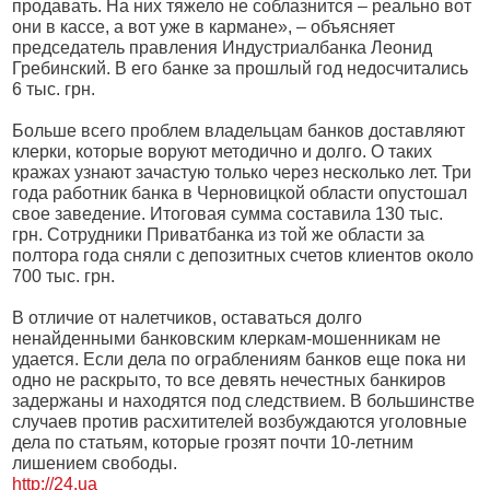
продавать. На них тяжело не соблазнится – реально вот
они в кассе, а вот уже в кармане», – объясняет
председатель правления Индустриалбанка Леонид
Гребинский. В его банке за прошлый год недосчитались
6 тыс. грн.
Больше всего проблем владельцам банков доставляют
клерки, которые воруют методично и долго. О таких
кражах узнают зачастую только через несколько лет. Три
года работник банка в Черновицкой области опустошал
свое заведение. Итоговая сумма составила 130 тыс.
грн. Сотрудники Приватбанка из той же области за
полтора года сняли с депозитных счетов клиентов около
700 тыс. грн.
В отличие от налетчиков, оставаться долго
ненайденными банковским клеркам-мошенникам не
удается. Если дела по ограблениям банков еще пока ни
одно не раскрыто, то все девять нечестных банкиров
задержаны и находятся под следствием. В большинстве
случаев против расхитителей возбуждаются уголовные
дела по статьям, которые грозят почти 10-летним
лишением свободы.
http://24.ua