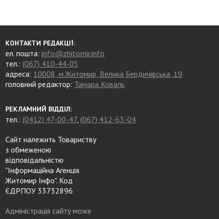
КОНТАКТИ РЕДАКЦІЇ:
ел. пошта:
info@zhitomir.info
тел.:
(067) 410-44-05
адреса:
10008, м.Житомир, Велика Бердичівська, 19
головний редактор:
Тамара Коваль
РЕКЛАМНИЙ ВІДДІЛ:
тел.:
(0412) 47-00-47
,
(067) 412-63-04
Сайт належить Товариству
з обмеженою
відповідальністю
"Інформаційна Агенція
Житомир Інфо". Код
ЄДРПОУ 33732896
Адміністрація сайту може