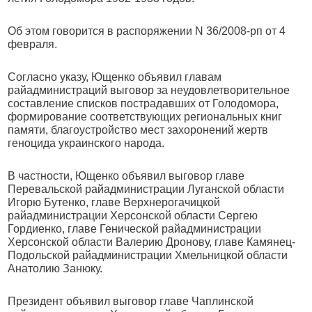
Об этом говорится в распоряжении N 36/2008-рп от 4
февраля.
Согласно указу, Ющенко объявил главам
райадминистраций выговор за неудовлетворительное
составление списков пострадавших от Голодомора,
формирование соответствующих региональных книг
памяти, благоустройство мест захоронений жертв
геноцида украинского народа.
В частности, Ющенко объявил выговор главе
Перевальской райадминистрации Луганской области
Игорю Бутенко, главе Верхнерогачицкой
райадминистрации Херсонской области Сергею
Гордиенко, главе Генической райадминистрации
Херсонской области Валерию Дронову, главе Камянец-
Подольской райадминистрации Хмельницкой области
Анатолию Занюку.
Президент объявил выговор главе Чаплинской