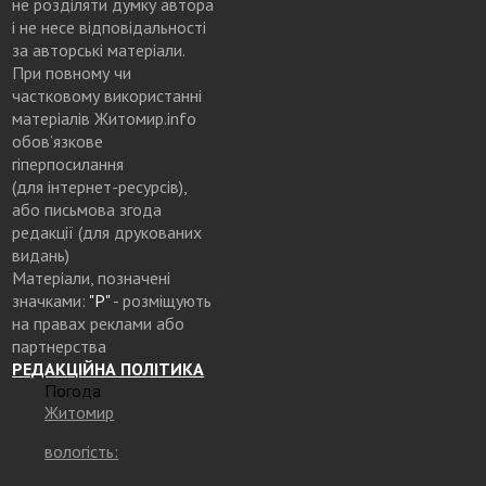
не розділяти думку автора
і не несе відповідальності
за авторські матеріали.
При повному чи
частковому використанні
матеріалів Житомир.info
обов’язкове
гіперпосилання
(для інтернет-ресурсів),
або письмова згода
редакції (для друкованих
видань)
Матеріали, позначені
значками:
"Р"
- розміщують
на правах реклами або
партнерства
РЕДАКЦІЙНА ПОЛІТИКА
Погода
Житомир
вологість: