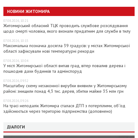
НОВИНИ ЖИТОМИРА
07.08.2026, 10:21
Житомирський обласний ТЦК проводить службове розслідування
щодо смерті чоловіка, якого визнали придатним для служби в тилу
07.08.2026, 10:15
Максимальна позначка досягла 39 градусів: у містах Житомирської
області зафіксували нові температурні рекорди
07.08.2026, 10:04
У місті Житомирської області випав град, вітер повалив дерева і
пошкодив дахи будинків та адмінспоруд
07.08.2026, 09:52
Масштабну схему незаконної вирубки виявили у Житомирському
районі: знищили понад 4,3 тис. дерев, збитки майже 35 млн грн
07.08.2026, 09:26
На трасі неподалік Житомира сталася ДТП з потерпілими, об’їзд
здійснюється через територію підприємства (доповнено)
ДІАЛОГИ