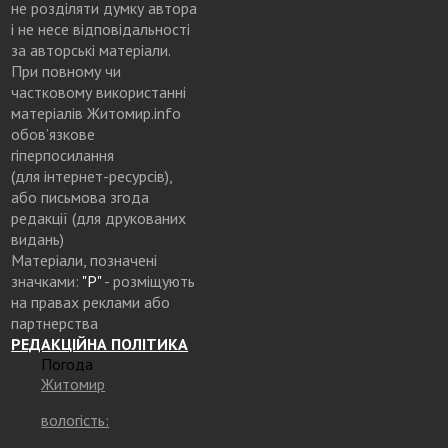
не розділяти думку автора
і не несе відповідальності
за авторські матеріали.
При повному чи
частковому використанні
матеріалів Житомир.info
обов’язкове
гіперпосилання
(для інтернет-ресурсів),
або письмова згода
редакції (для друкованих
видань)
Матеріали, позначені
значками:
"Р"
- розміщують
на правах реклами або
партнерства
РЕДАКЦІЙНА ПОЛІТИКА
Погода
Житомир
вологість: