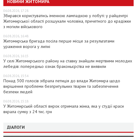
НОВИНИ ЖИТОМИРА
06.08.2026, 17:28
Збирався користуватись іменною лампадкою у побуті: у райцентрі
Житомирської області розшукали чоловіка, причетного до крадіжки
з могили військового
06.08.2026, 16:48
Житомирська бригада посіла перше місце за результатами
ураження ворога у липні
06.08.2026, 16:15
У селі Житомирського району на ставку знайшли мертвими молодих
лебедів: попередньо ознак браконьєрства не виявили
06.08.2026, 15:54
Понад 300 голосів зібрала петиція до влади Житомира щодо
вирішення проблеми безпритульних тварин та забезпечення
безпеки людей
06.08.2026, 15:18
У Житомирській області вирок отримала жінка, яка у студії краси
вкрала сумку з 24 тис. грн
ДІАЛОГИ