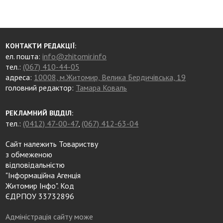
КОНТАКТИ РЕДАКЦІЇ:
ел. пошта:
info@zhitomir.info
тел.:
(067) 410-44-05
адреса:
10008, м.Житомир, Велика Бердичівська, 19
головний редактор:
Тамара Коваль
РЕКЛАМНИЙ ВІДДІЛ:
тел.:
(0412) 47-00-47
,
(067) 412-63-04
Сайт належить Товариству
з обмеженою
відповідальністю
"Інформаційна Агенція
Житомир Інфо". Код
ЄДРПОУ 33732896
Адміністрація сайту може