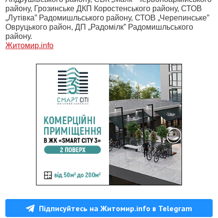
району, Грозинське ДКП Коростенського району, СТОВ
„Лутівка” Радомишльського району, СТОВ „Черепинське”
Овруцького район, ДП „Радомілк” Радомишльського
району.
Житомир
.info
Підписуйтесь на Житомир.info в Telegram