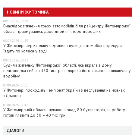
НОВИНИ ЖИТОМИРА
08.08.2026, 12:38
Внаслідок зіткнення трьох автомобілів біля райцентру Житомирської
області травмувались двоє дітей і пʼятеро дорослих
08.08.2026, 11:55
У Житомирі через зливу підтопило вулиці: автомобілі подекуди
їздять по колеса у воді
08.08.2026, 10:33
Судили жительку Житомирської області, яка вкрала з дому
пенсіонерки сейф з 330 тис. грн, відкрила його сокирою і викинула у
водойму
07.08.2026, 20:12
У Житомирі проходить чемпіонат України з веслування на човнах
«Дракон»
07.08.2026, 17:40
У Житомирській області шукають понад 80 бухгалтерів, за роботу
готові платити до 30 – 40 тис. грн
ДІАЛОГИ