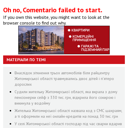
Oh no, Comentario failed to start.
If you own this website, you might want to look at the
browser console to find out why.
МАТЕРІАЛИ ПО ТЕМІ
Внаслідок зіткнення трьох автомобілів біля райцентру
Житомирської області травмувались двоє дітей і пʼятеро
дорослих
Судили жительку Житомирської області, яка вкрала з дому
пенсіонерки сейф з 330 тис. грн, відкрила його сокирою і
викинула у водойму
Жителька Житомирської області назвала код з СМС шахраям,
а ті оформили на неї онлайн-кредитів на понад 30 тис. грн
У селі Житомирської області господар під час сварки вдарив