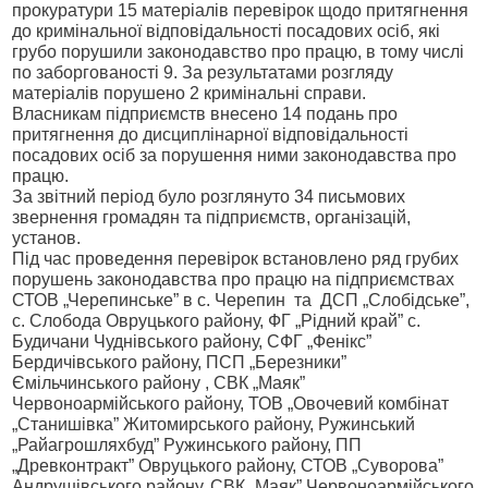
прокуратури 15 матеріалів перевірок щодо притягнення
до кримінальної відповідальності посадових осіб, які
грубо порушили законодавство про працю, в тому числі
по заборгованості 9. За результатами розгляду
матеріалів порушено 2 кримінальні справи.
Власникам підприємств внесено 14 подань про
притягнення до дисциплінарної відповідальності
посадових осіб за порушення ними законодавства про
працю.
За звітний період було розглянуто 34 письмових
звернення громадян та підприємств, організацій,
установ.
Під час проведення перевірок встановлено ряд грубих
порушень законодавства про працю на підприємствах
СТОВ „Черепинське” в с. Черепин
та
ДСП „Слобідське”,
с. Слобода Овруцького району, ФГ „Рідний край” с.
Будичани Чуднівського району, СФГ „Фенікс”
Бердичівського району, ПСП „Березники”
Ємільчинського району , СВК „Маяк”
Червоноармійського району, ТОВ „Овочевий комбінат
„Станишівка” Житомирського району, Ружинський
„Райагрошляхбуд” Ружинського району, ПП
„Древконтракт” Овруцького району, СТОВ „Суворова”
Андрушівського району, СВК „Маяк” Червоноармійського