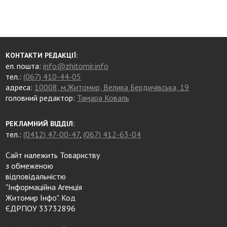
КОНТАКТИ РЕДАКЦІЇ:
ел. пошта:
info@zhitomir.info
тел.:
(067) 410-44-05
адреса:
10008, м.Житомир, Велика Бердичівська, 19
головний редактор:
Тамара Коваль
РЕКЛАМНИЙ ВІДДІЛ:
тел.:
(0412) 47-00-47
,
(067) 412-63-04
Сайт належить Товариству
з обмеженою
відповідальністю
"Інформаційна Агенція
Житомир Інфо". Код
ЄДРПОУ 33732896