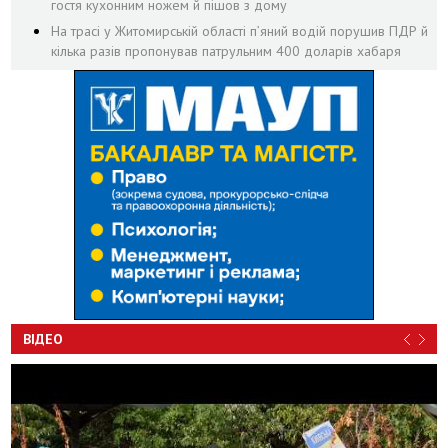
гостя кухонним ножем й пішов з дому
На трасі у Житомирській області п’яний водій порушив ПДР й
кілька разів пропонував патрульним 400 доларів хабаря
ВІДЕО