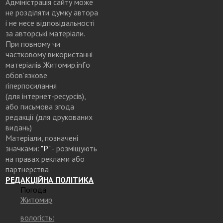
Адміністрація сайту може
не розділяти думку автора
і не несе відповідальності
за авторські матеріали.
При повному чи
частковому використанні
матеріалів Житомир.info
обов’язкове
гіперпосилання
(для інтернет-ресурсів),
або письмова згода
редакції (для друкованих
видань)
Матеріали, позначені
значками:
"Р"
- розміщують
на правах реклами або
партнерства
РЕДАКЦІЙНА ПОЛІТИКА
Погода
Житомир
вологість: