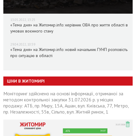
13.05.2022, 13:25
«Тема дня» на Житомир.info: керівник ОВА про життя області в
умовах воєнного стану
29.04.2022, 10:59
«Тема дня» на Житомир.info: новий начальник ГУНП розповість
про ситуацію в області
ЦІНИ В ЖИТОМИРІ
Моніторинг здійснено на основі інформації, отриманої за
методом контрольної закупки 31.07.2026 р. у місцях
продажу: АТБ, пр. Миру, 15А, Ашан, вул. Київська, 77, Метро,
пр. Незалежності, 55в, Сільпо, вул. Житній ринок, 1