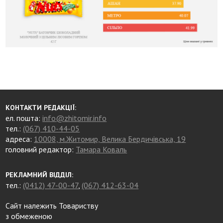
КОНТАКТИ РЕДАКЦІЇ:
ел. пошта:
info@zhitomir.info
тел.:
(067) 410-44-05
адреса:
10008, м.Житомир, Велика Бердичівська, 19
головний редактор:
Тамара Коваль
РЕКЛАМНИЙ ВІДДІЛ:
тел.:
(0412) 47-00-47
,
(067) 412-63-04
Сайт належить Товариству
з обмеженою