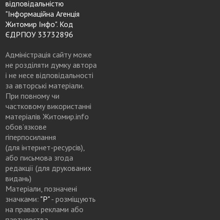
відповідальністю
"Інформаційна Агенція
Житомир Інфо". Код
ЄДРПОУ 33732896
Адміністрація сайту може
не розділяти думку автора
і не несе відповідальності
за авторські матеріали.
При повному чи
частковому використанні
матеріалів Житомир.info
обов’язкове
гіперпосилання
(для інтернет-ресурсів),
або письмова згода
редакції (для друкованих
видань)
Матеріали, позначені
значками:
"Р"
- розміщують
на правах реклами або
партнерства