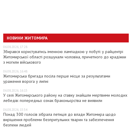
НОВИНИ ЖИТОМИРА
06.08.2026, 17:28
Збирався користуватись іменною лампадкою у побуті: у райцентрі
Житомирської області розшукали чоловіка, причетного до крадіжки
з могили військового
06.08.2026, 16:48
Житомирська бригада посіла перше місце за результатами
ураження ворога у липні
06.08.2026, 16:15
У селі Житомирського району на ставку знайшли мертвими молодих
лебедів: попередньо ознак браконьєрства не виявили
06.08.2026, 15:54
Понад 300 голосів зібрала петиція до влади Житомира щодо
вирішення проблеми безпритульних тварин та забезпечення
безпеки людей