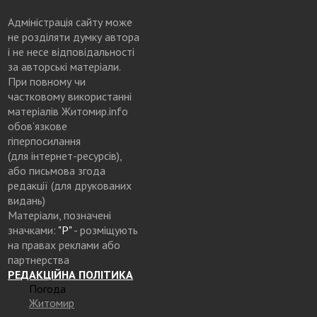
Адміністрація сайту може
не розділяти думку автора
і не несе відповідальності
за авторські матеріали.
При повному чи
частковому використанні
матеріалів Житомир.info
обов’язкове
гіперпосилання
(для інтернет-ресурсів),
або письмова згода
редакції (для друкованих
видань)
Матеріали, позначені
значками:
"Р"
- розміщують
на правах реклами або
партнерства
РЕДАКЦІЙНА ПОЛІТИКА
Погода
Житомир