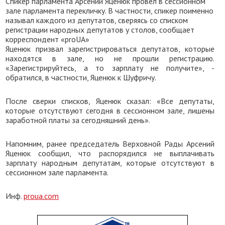
Спикер парламента Арсений Яценюк провел в сессионном
зале парламента перекличку. В частности, спикер поименно
называл каждого из депутатов, сверяясь со списком
регистрации народных депутатов у столов, сообщает
корреспондент «proUA»
Яценюк призвал зарегистрироваться депутатов, которые
находятся в зале, но не прошли регистрацию.
«Зарегистрируйтесь, а то зарплату не получите», -
обратился, в частности, Яценюк к Шуфричу.
После сверки списков, Яценюк сказал: «Все депутаты,
которые отсутствуют сегодня в сессионном зале, лишены
заработной платы за сегодняшний день».
Напомним, ранее председатель Верховной Рады Арсений
Яценюк сообщил, что распорядился не выплачивать
зарплату народным депутатам, которые отсутствуют в
сессионном зале парламента.
Инф.
proua.com