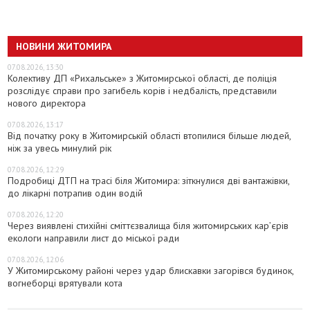
НОВИНИ ЖИТОМИРА
07.08.2026, 13:30
Колективу ДП «Рихальське» з Житомирської області, де поліція
розслідує справи про загибель корів і недбалість, представили
нового директора
07.08.2026, 13:17
Від початку року в Житомирській області втопилися більше людей,
ніж за увесь минулий рік
07.08.2026, 12:29
Подробиці ДТП на трасі біля Житомира: зіткнулися дві вантажівки,
до лікарні потрапив один водій
07.08.2026, 12:20
Через виявлені стихійні сміттєзвалища біля житомирських кар’єрів
екологи направили лист до міської ради
07.08.2026, 12:06
У Житомирському районі через удар блискавки загорівся будинок,
вогнеборці врятували кота