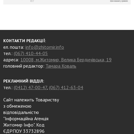
КОНТАКТИ РЕДАКЦІЇ:
ел. пошта:
info@zhitomir.info
тел.:
(067) 410-44-05
адреса:
10008, м.Житомир, Велика Бердичівська, 19
головний редактор:
Тамара Коваль
РЕКЛАМНИЙ ВІДДІЛ:
тел.:
(0412) 47-00-47
,
(067) 412-63-04
Сайт належить Товариству
з обмеженою
відповідальністю
"Інформаційна Агенція
Житомир Інфо". Код
ЄДРПОУ 33732896