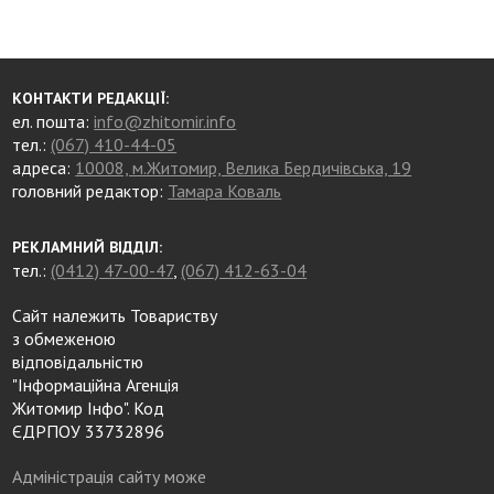
КОНТАКТИ РЕДАКЦІЇ:
ел. пошта:
info@zhitomir.info
тел.:
(067) 410-44-05
адреса:
10008, м.Житомир, Велика Бердичівська, 19
головний редактор:
Тамара Коваль
РЕКЛАМНИЙ ВІДДІЛ:
тел.:
(0412) 47-00-47
,
(067) 412-63-04
Сайт належить Товариству
з обмеженою
відповідальністю
"Інформаційна Агенція
Житомир Інфо". Код
ЄДРПОУ 33732896
Адміністрація сайту може