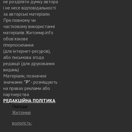
не розділяти думку автора
і не несе відповідальності
за авторські матеріали.
При повному чи
частковому використанні
матеріалів Житомир.info
обов’язкове
гіперпосилання
(для інтернет-ресурсів),
або письмова згода
редакції (для друкованих
видань)
Матеріали, позначені
значками:
"Р"
- розміщують
на правах реклами або
партнерства
РЕДАКЦІЙНА ПОЛІТИКА
Погода
Житомир
вологість: