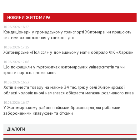
НОВИНИ ЖИТОМИРА
10.08.2026, 18:27
Кондиціонери у громадському транспорті Житомира: чи працюють
системи охолодження у спекотні дні
10.08.2026, 17:25
Житомирське «Полісся» у домашньому матчі обіграло ФК «Харків»
10.08.2026, 17:06
Що покращили у гуртожитках житомирських університетів та чи
зросте вартість проживання
10.08.2026, 16:53
Хотів винести товару на майже 34 тис. грн: у селі Житомирської
області чоловік вночі намагався обікрасти магазин розливного пива
10.08.2026, 16:47
У Житомирському районі впіймали браконьєрів, які рибалили
забороненими «павуком» та сітками
ДІАЛОГИ