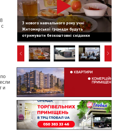
08
З нового навчального року учні
 с
Житомирської громади будуть
отримувати безкоштовні сніданки
 по
 если
т и