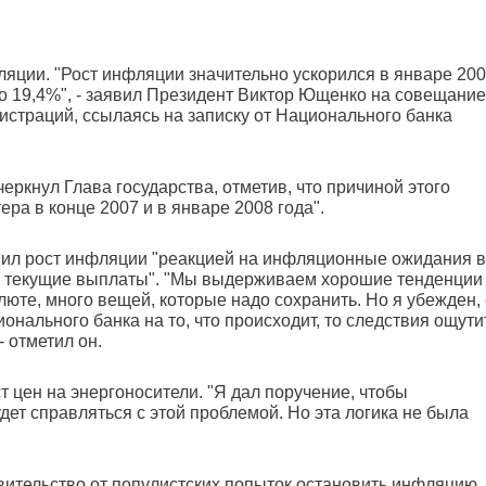
ляции. "Рост инфляции значительно ускорился в январе 20
но 19,4%", - заявил Президент Виктор Ющенко на совещание
страций, ссылаясь на записку от Национального банка
дчеркнул Глава государства, отметив, что причиной этого
ра в конце 2007 и в январе 2008 года".
нил рост инфляции "реакцией на инфляционные ожидания в
а текущие выплаты". "Мы выдерживаем хорошие тенденции
люте, много вещей, которые надо сохранить. Но я убежден,
нального банка на то, что происходит, то следствия ощути
- отметил он.
цен на энергоносители. "Я дал поручение, чтобы
удет справляться с этой проблемой. Но эта логика не была
авительство от популистских попыток остановить инфляцию.