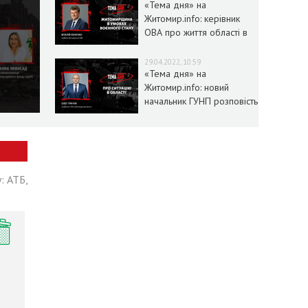
«Тема дня» на
Житомир.info: керівник
ОВА про життя області в
умовах воєнного стану
29.04.2022, 10:59
«Тема дня» на
Житомир.info: новий
начальник ГУНП розповість
про ситуацію в області
: АТБ,