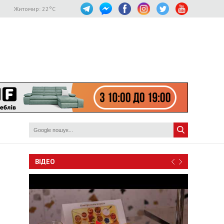
Житомир:
22
°C
ВІДЕО