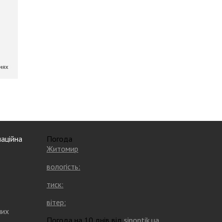
аційна
Погода
Житомир
вологість:
тиск:
вітер:
них
Погода на 10 днів від
sinoptik.ua