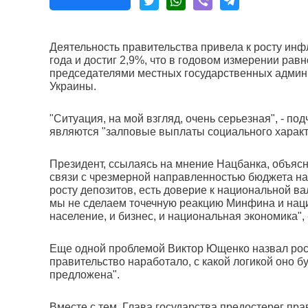
Деятельность правительства привела к росту инф
года и достиг 2,9%, что в годовом измерении рав
председателями местных государственных админи
Украины.
"Ситуация, на мой взгляд, очень серьезная", - по
являются "залповые выплаты социального характе
Президент, ссылаясь на мнение Нацбанка, объяс
связи с чрезмерной направленностью бюджета н
росту депозитов, есть доверие к национальной ва
мы не сделаем точечную реакцию Минфина и нацио
население, и бизнес, и национальная экономика", 
Еще одной проблемой Виктор Ющенко назвал рост 
правительство наработало, с какой логикой оно б
предложена".
Вместе с тем, Глава государства предостерег пр