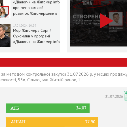
«Діалоги» на Житомир.info
про регіональний
розвиток Житомирщини в
умовах воєнного стану
17.04.2024, 10:29
Мер Житомира Сергій
Сухомлин у програмі
«Діалоги» на Житомир.info
 за методом контрольної закупки 31.07.2026 р. у місцях продажу
лежності, 55в, Сільпо, вул. Житній ринок, 1