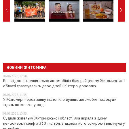
НОВИНИ ЖИТОМИРА
08.08.2026, 12:38
Внаслідок зіткнення трьох автомобілів біля райцентру Житомирської
області травмувались двоє дітей і пʼятеро дорослих
08.08.2026, 11:55
У Житомирі через зливу підтопило вулиці: автомобілі подекуди
їздять по колеса у воді
08.08.2026, 10:33
Судили жительку Житомирської області, яка вкрала з дому
пенсіонерки сейф з 330 тис. грн, відкрила його сокирою і викинула у
водойму