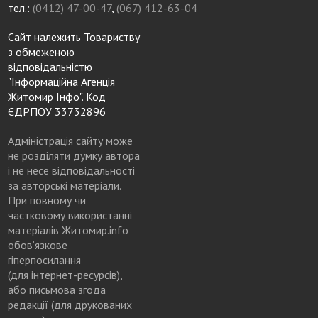
тел.:
(0412) 47-00-47
,
(067) 412-63-04
Сайт належить Товариству
з обмеженою
відповідальністю
"Інформаційна Агенція
Житомир Інфо". Код
ЄДРПОУ 33732896
Адміністрація сайту може
не розділяти думку автора
і не несе відповідальності
за авторські матеріали.
При повному чи
частковому використанні
матеріалів Житомир.info
обов’язкове
гіперпосилання
(для інтернет-ресурсів),
або письмова згода
редакції (для друкованих