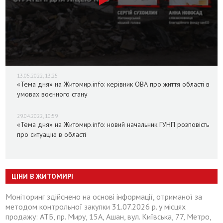
13.05.2022, 13:25
«Тема дня» на Житомир.info: керівник ОВА про життя області в
умовах воєнного стану
29.04.2022, 10:59
«Тема дня» на Житомир.info: новий начальник ГУНП розповість
про ситуацію в області
ЦІНИ В ЖИТОМИРІ
Моніторинг здійснено на основі інформації, отриманої за
методом контрольної закупки 31.07.2026 р. у місцях
продажу: АТБ, пр. Миру, 15А, Ашан, вул. Київська, 77, Метро,