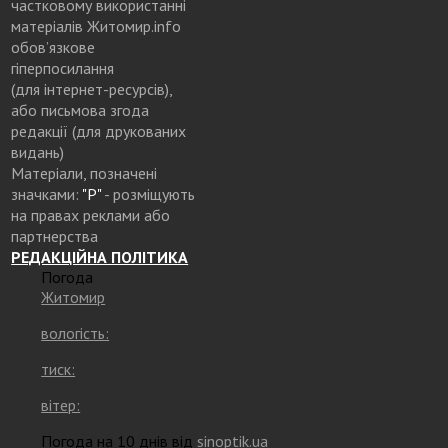
частковому використанні
матеріалів Житомир.info
обов’язкове
гіперпосилання
(для інтернет-ресурсів),
або письмова згода
редакції (для друкованих
видань)
Матеріали, позначені
значками:
"Р"
- розміщують
на правах реклами або
партнерства
РЕДАКЦІЙНА ПОЛІТИКА
Погода
Житомир
вологість:
тиск:
вітер:
Погода на 10 днів від
sinoptik.ua