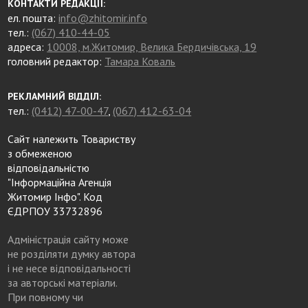
КОНТАКТИ РЕДАКЦІЇ:
ел. пошта:
info@zhitomir.info
тел.:
(067) 410-44-05
адреса:
10008, м.Житомир, Велика Бердичівська, 19
головний редактор:
Тамара Коваль
РЕКЛАМНИЙ ВІДДІЛ:
тел.:
(0412) 47-00-47
,
(067) 412-63-04
Сайт належить Товариству
з обмеженою
відповідальністю
"Інформаційна Агенція
Житомир Інфо". Код
ЄДРПОУ 33732896
Адміністрація сайту може
не розділяти думку автора
і не несе відповідальності
за авторські матеріали.
При повному чи