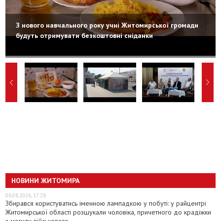
З нового навчального року учні Житомирської громади
будуть отримувати безкоштовні сніданки
НОВИНИ ЖИТОМИРА
06.08.2026, 17:28
Збирався користуватись іменною лампадкою у побуті: у райцентрі
Житомирської області розшукали чоловіка, причетного до крадіжки
з могили військового