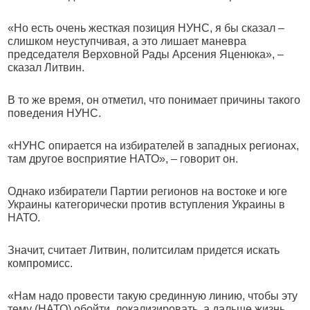
«Но есть очень жесткая позиция НУНС, я бы сказал –
слишком неуступчивая, а это лишает маневра
председателя Верховной Рады Арсения Яценюка», –
сказал Литвин.
В то же время, он отметил, что понимает причины такого
поведения НУНС.
«НУНС опирается на избирателей в западных регионах,
там другое восприятие НАТО», – говорит он.
Однако избиратели Партии регионов на востоке и юге
Украины категорически против вступления Украины в
НАТО.
Значит, считает Литвин, политсилам придется искать
компромисс.
«Нам надо провести такую срединную линию, чтобы эту
тему (НАТО) обойти, локализировать, а дальше жизнь