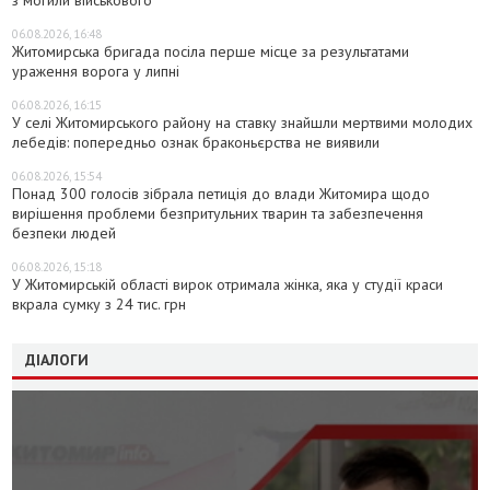
06.08.2026, 16:48
Житомирська бригада посіла перше місце за результатами
ураження ворога у липні
06.08.2026, 16:15
У селі Житомирського району на ставку знайшли мертвими молодих
лебедів: попередньо ознак браконьєрства не виявили
06.08.2026, 15:54
Понад 300 голосів зібрала петиція до влади Житомира щодо
вирішення проблеми безпритульних тварин та забезпечення
безпеки людей
06.08.2026, 15:18
У Житомирській області вирок отримала жінка, яка у студії краси
вкрала сумку з 24 тис. грн
ДІАЛОГИ