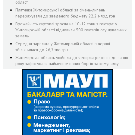
області
Платники Житомирської області за січень-липень
перерахували до зведеного бюджету 22,2 млрд грн
Врожайність картоплі зросла на 10-12 тонн з гектара: у
Житомирській області відновили 500 гектарів осушувальних
земель
Середня зарплата у Житомирській області в червні
збільшилася до 26,7 тис. грн
Житомирська область увійшла до четвірки регіонів, де за пів
року зафіксували найменше нових боргів за комуналку