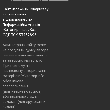
Сайт належить Товариству
з обмеженою
відповідальністю
"Інформаційна Агенція
Житомир Інфо". Код
ЄДРПОУ 33732896
Адміністрація сайту може
не розділяти думку автора
і не несе відповідальності
за авторські матеріали.
При повному чи
частковому використанні
матеріалів Житомир.info
обов’язкове
гіперпосилання
(для інтернет-ресурсів),
або письмова згода
редакції (для друкованих
видань)