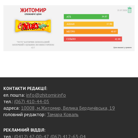
КОНТАКТИ РЕДАКЦІЇ:
ел. пошта:
info@zhitomir.info
тел.:
(067) 410-44-05
адреса:
10008, м.Житомир, Велика Бердичівська, 19
головний редактор:
Тамара Коваль
РЕКЛАМНИЙ ВІДДІЛ:
тел.:
(0412) 47-00-47
,
(067) 412-63-04