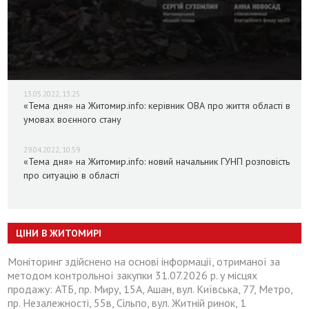
13.05.2022, 13:25
«Тема дня» на Житомир.info: керівник ОВА про життя області в
умовах воєнного стану
29.04.2022, 10:59
«Тема дня» на Житомир.info: новий начальник ГУНП розповість
про ситуацію в області
ЦІНИ В ЖИТОМИРІ
Моніторинг здійснено на основі інформації, отриманої за
методом контрольної закупки 31.07.2026 р. у місцях
продажу: АТБ, пр. Миру, 15А, Ашан, вул. Київська, 77, Метро,
пр. Незалежності, 55в, Сільпо, вул. Житній ринок, 1