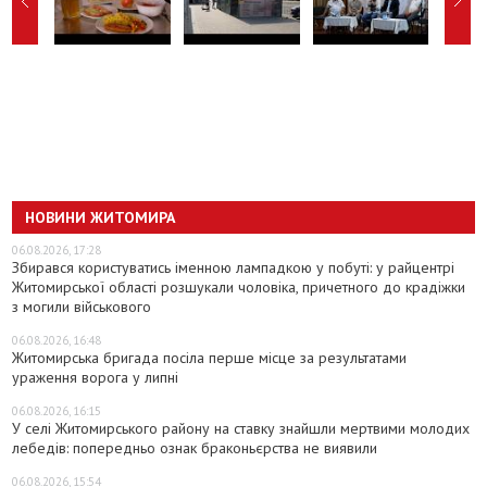
НОВИНИ ЖИТОМИРА
06.08.2026, 17:28
Збирався користуватись іменною лампадкою у побуті: у райцентрі
Житомирської області розшукали чоловіка, причетного до крадіжки
з могили військового
06.08.2026, 16:48
Житомирська бригада посіла перше місце за результатами
ураження ворога у липні
06.08.2026, 16:15
У селі Житомирського району на ставку знайшли мертвими молодих
лебедів: попередньо ознак браконьєрства не виявили
06.08.2026, 15:54