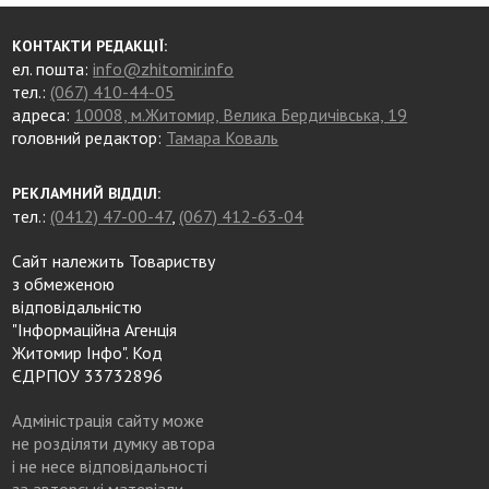
КОНТАКТИ РЕДАКЦІЇ:
ел. пошта:
info@zhitomir.info
тел.:
(067) 410-44-05
адреса:
10008, м.Житомир, Велика Бердичівська, 19
головний редактор:
Тамара Коваль
РЕКЛАМНИЙ ВІДДІЛ:
тел.:
(0412) 47-00-47
,
(067) 412-63-04
Сайт належить Товариству
з обмеженою
відповідальністю
"Інформаційна Агенція
Житомир Інфо". Код
ЄДРПОУ 33732896
Адміністрація сайту може
не розділяти думку автора
і не несе відповідальності
за авторські матеріали.