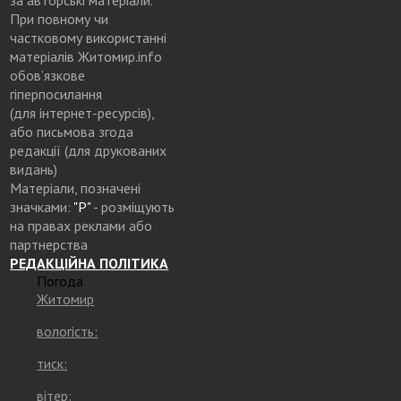
При повному чи
частковому використанні
матеріалів Житомир.info
обов’язкове
гіперпосилання
(для інтернет-ресурсів),
або письмова згода
редакції (для друкованих
видань)
Матеріали, позначені
значками:
"Р"
- розміщують
на правах реклами або
партнерства
РЕДАКЦІЙНА ПОЛІТИКА
Погода
Житомир
вологість:
тиск:
вітер: