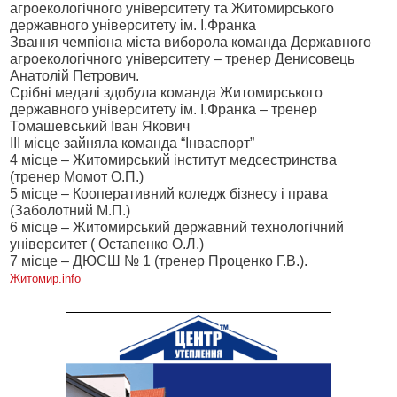
агроекологічного університету та Житомирського
державного університету ім. І.Франка
Звання чемпіона міста виборола команда Державного
агроекологічного університету – тренер Денисовець
Анатолій Петрович.
Срібні медалі здобула команда Житомирського
державного університету ім. І.Франка – тренер
Томашевський Іван Якович
ІІІ місце зайняла команда “Інваспорт”
4 місце – Житомирський інститут медсестринства
(тренер Момот О.П.)
5 місце – Кооперативний коледж бізнесу і права
(Заболотний М.П.)
6 місце – Житомирський державний технологічний
університет ( Остапенко О.Л.)
7 місце – ДЮСШ № 1 (тренер Проценко Г.В.).
Житомир
.info