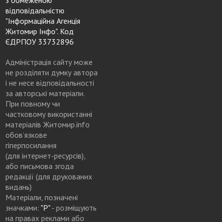
відповідальністю
"Інформаційна Агенція
Житомир Інфо". Код
ЄДРПОУ 33732896
Адміністрація сайту може
не розділяти думку автора
і не несе відповідальності
за авторські матеріали.
При повному чи
частковому використанні
матеріалів Житомир.info
обов’язкове
гіперпосилання
(для інтернет-ресурсів),
або письмова згода
редакції (для друкованих
видань)
Матеріали, позначені
значками:
"Р"
- розміщують
на правах реклами або