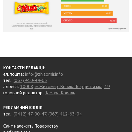
КОНТАКТИ РЕДАКЦІЇ:
ел. пошта:
info@zhitomir.info
тел.:
(067) 410-44-05
адреса:
10008, м.Житомир, Велика Бердичівська, 19
головний редактор:
Тамара Коваль
РЕКЛАМНИЙ ВІДДІЛ:
тел.:
(0412) 47-00-47
,
(067) 412-63-04
Сайт належить Товариству
з обмеженою