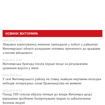
НОВИНИ ЖИТОМИРА
06.08.2026, 17:28
Збирався користуватись іменною лампадкою у побуті: у райцентрі
Житомирської області розшукали чоловіка, причетного до крадіжки
з могили військового
06.08.2026, 16:48
Житомирська бригада посіла перше місце за результатами
ураження ворога у липні
06.08.2026, 16:15
У селі Житомирського району на ставку знайшли мертвими молодих
лебедів: попередньо ознак браконьєрства не виявили
06.08.2026, 15:54
Понад 300 голосів зібрала петиція до влади Житомира щодо
вирішення проблеми безпритульних тварин та забезпечення
безпеки людей