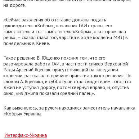
на дороге.
«Сейчас заявления об отставке должны подать
руководитель «Кобры», начальник ГАИ страны, его
заместитель и тот заместитель «Кобры», о котором шла
речь», – сказал глава государства в ходе коллегии МВД в
понедельник в Киеве.
Такое решение В. Ющенко пояснил тем, что его
разочаровала работа ГАИ, в частности спикер Верховной
Рады Арсений Яценюк, присутствующий на заседании
коллегии, рассказал о причине принятия такого решения. По
словам А. Яценюка, в субботу он стал свидетелем того, что
джип не уступил дорогу, потом свернул вправо, и, опустив
окно, «из джипа показали средний палец».
Как выяснилось, за рулем находился заместитель начальника
«Кобры» Украины.
Интерфакс-Украина