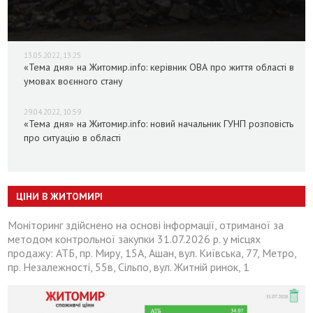
13.05.2022, 13:25
«Тема дня» на Житомир.info: керівник ОВА про життя області в
умовах воєнного стану
29.04.2022, 10:59
«Тема дня» на Житомир.info: новий начальник ГУНП розповість
про ситуацію в області
ЦІНИ В ЖИТОМИРІ
Моніторинг здійснено на основі інформації, отриманої за
методом контрольної закупки 31.07.2026 р. у місцях
продажу: АТБ, пр. Миру, 15А, Ашан, вул. Київська, 77, Метро,
пр. Незалежності, 55в, Сільпо, вул. Житній ринок, 1