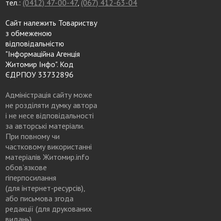
тел.:
(0412) 47-00-47
,
(067) 412-63-04
Сайт належить Товариству
з обмеженою
відповідальністю
"Інформаційна Агенція
Житомир Інфо". Код
ЄДРПОУ 33732896
Адміністрація сайту може
не розділяти думку автора
і не несе відповідальності
за авторські матеріали.
При повному чи
частковому використанні
матеріалів Житомир.info
обов’язкове
гіперпосилання
(для інтернет-ресурсів),
або письмова згода
редакції (для друкованих
видань)