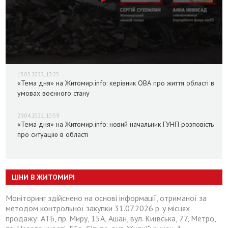
13.05.2022, 13:25
«Тема дня» на Житомир.info: керівник ОВА про життя області в
умовах воєнного стану
29.04.2022, 10:59
«Тема дня» на Житомир.info: новий начальник ГУНП розповість
про ситуацію в області
ЦІНИ В ЖИТОМИРІ
Моніторинг здійснено на основі інформації, отриманої за
методом контрольної закупки 31.07.2026 р. у місцях
продажу: АТБ, пр. Миру, 15А, Ашан, вул. Київська, 77, Метро,