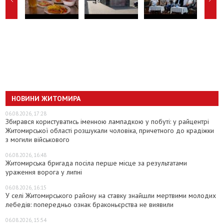
НОВИНИ ЖИТОМИРА
06.08.2026, 17:28
Збирався користуватись іменною лампадкою у побуті: у райцентрі
Житомирської області розшукали чоловіка, причетного до крадіжки
з могили військового
06.08.2026, 16:48
Житомирська бригада посіла перше місце за результатами
ураження ворога у липні
06.08.2026, 16:15
У селі Житомирського району на ставку знайшли мертвими молодих
лебедів: попередньо ознак браконьєрства не виявили
06.08.2026, 15:54