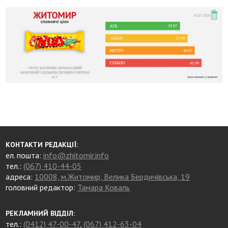
КОНТАКТИ РЕДАКЦІЇ:
ел. пошта:
info@zhitomir.info
тел.:
(067) 410-44-05
адреса:
10008, м.Житомир, Велика Бердичівська, 19
головний редактор:
Тамара Коваль
РЕКЛАМНИЙ ВІДДІЛ:
тел.:
(0412) 47-00-47
,
(067) 412-63-04