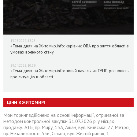
13.05.2022, 13:25
«Тема дня» на Житомир.info: керівник ОВА про життя області в
умовах воєнного стану
29.04.2022, 10:59
«Тема дня» на Житомир.info: новий начальник ГУНП розповість
про ситуацію в області
ЦІНИ В ЖИТОМИРІ
Моніторинг здійснено на основі інформації, отриманої за
методом контрольної закупки 31.07.2026 р. у місцях
продажу: АТБ, пр. Миру, 15А, Ашан, вул. Київська, 77, Метро,
пр. Незалежності, 55в, Сільпо, вул. Житній ринок, 1