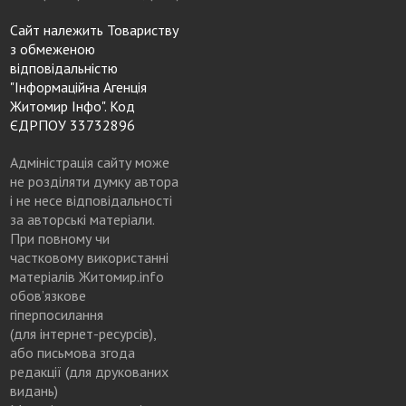
Сайт належить Товариству
з обмеженою
відповідальністю
"Інформаційна Агенція
Житомир Інфо". Код
ЄДРПОУ 33732896
Адміністрація сайту може
не розділяти думку автора
і не несе відповідальності
за авторські матеріали.
При повному чи
частковому використанні
матеріалів Житомир.info
обов’язкове
гіперпосилання
(для інтернет-ресурсів),
або письмова згода
редакції (для друкованих
видань)