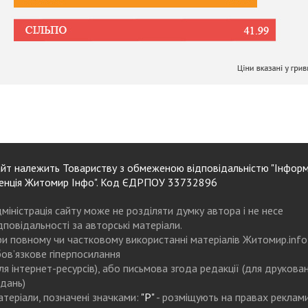
йт належить Товариству з обмеженою відповідальністю "Інформ
енція Житомир Інфо". Код ЄДРПОУ 33732896
міністрація сайту може не розділяти думку автора і не несе
дповідальності за авторські матеріали.
и повному чи частковому використанні матеріалів Житомир.info
ов’язкове гіперпосилання
ля інтернет-ресурсів), або письмова згода редакції (для друкова
дань)
теріали, позначені значками:
"Р"
- розміщують на правах реклам