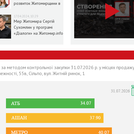
розвиток Житомирщини в
умовах воєнного стану
17.04.2024, 10:29
Мер Житомира Сергій
Сухомлин у програмі
«Діалоги» на Житомир.info
 за методом контрольної закупки 31.07.2026 р. у місцях продажу
лежності, 55в, Сільпо, вул. Житній ринок, 1