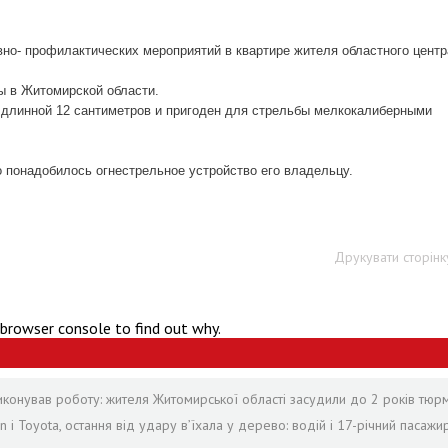
вно- профилактических мероприятий в квартире жителя
областного центр
ы в Житомирской области.
 длинной 12 сантиметров и пригоден для стрельбы мелкокалиберными
о понадобилось огнестрельное устройство его владельцу.
Друкувати сторінк
 browser console to find out why.
виконував роботу: жителя Житомирської області засудили до 2 років тюр
і Toyota, остання від удару вʼїхала у дерево: водій і 17-річний пасажи