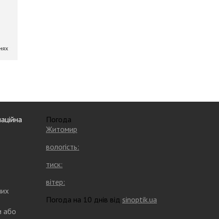
аційна
Погода
Житомир
вологість:
тиск:
вітер:
них
Погода на 10 днів від
sinoptik.ua
и або