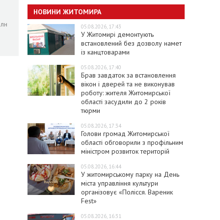
НОВИНИ ЖИТОМИРА
млн
05.08.2026, 17:43
У Житомирі демонтують
встановлений без дозволу намет
із канцтоварами
05.08.2026, 17:40
Брав завдаток за встановлення
вікон і дверей та не виконував
роботу: жителя Житомирської
області засудили до 2 років
тюрми
05.08.2026, 17:34
Голови громад Житомирської
області обговорили з профільним
міністром розвиток територій
05.08.2026, 16:44
У житомирському парку на День
міста управління культури
організовує «Полісся. Вареник
Fest»
05.08.2026, 16:31