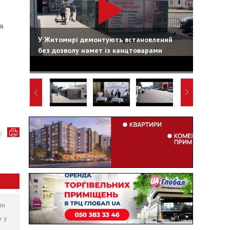
а
У Житомирі демонтують встановлений
без дозволу намет із канцтоварами
у
ми
р у