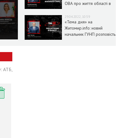
ОВА про життя області в
умовах воєнного стану
29.04.2022, 10:59
«Тема дня» на
Житомир.info: новий
начальник ГУНП розповість
про ситуацію в області
: АТБ,