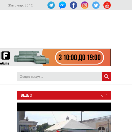
Житомир:
25
°C
ВІДЕО