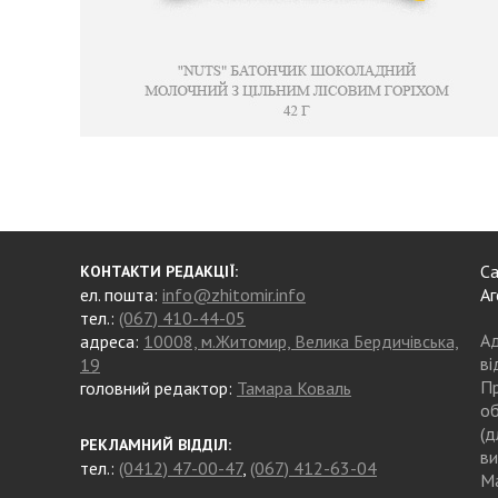
Са
КОНТАКТИ РЕДАКЦІЇ:
ел. пошта:
info@zhitomir.info
Аг
тел.:
(067) 410-44-05
Ад
адреса:
10008, м.Житомир, Велика Бердичівська,
ві
19
Пр
головний редактор:
Тамара Коваль
об
(д
РЕКЛАМНИЙ ВІДДІЛ:
ви
тел.:
(0412) 47-00-47
,
(067) 412-63-04
Ма