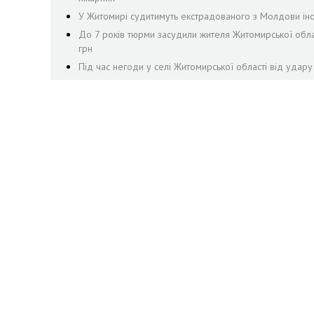
У Житомирі судитимуть екстрадованого з Молдови ін
До 7 років тюрми засудили жителя Житомирської облас
грн
Під час негоди у селі Житомирської області від удар