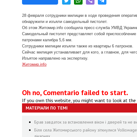
28 февраля сотрудники милиции в ходе проведения операти
обнаружили и изъяли самодельный пистолет.
Об этом Житомир.info сообщила пресс-служба УМВД Украин
Самодельный пистолет представляет собой приспособление
патронами калибра 5,6 мм.
Сотрудники милиции изъяли также из квартиры 6 патронов.
Сейчас милиция устанавливает для кого, а главное, для чег
Изъятое направлено на экспертизу.
Житомир.
info
Oh no, Comentario failed to start.
If you own this website, you might want to look at the
МАТЕРІАЛИ ПО ТЕМІ
Брав завдаток за встановлення вікон і дверей та не 
Біля села Житомирського району зіткнулися Volkswagen 
лікарнях