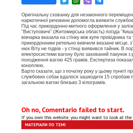
Оригінальну схованку для незаконного переміще
наркотичної речовини допомогла виявити службов
Під час прикордонно-митного оформлення у заліз
"Виступовичі" (Житомирська область) поїзда "Киши
вівчарка вказала на стінку між купе провідника та
прикордонники ретельно вивчили вказане місце, 
нюх Віту не підвів - у стінці виявився тайник. В 
електросистеми вагону було захований пакунок з
походження вагою 425 грамів. Експертиза показал
коноплею.
Варто сказати, що з початку року у цьому пункті 
службових собак вдалося зашкодити 15 спробам 
загальною вагою близько 3 кілограмів.
Oh no, Comentario failed to start.
If you own this website, you might want to look at the
МАТЕРІАЛИ ПО ТЕМІ