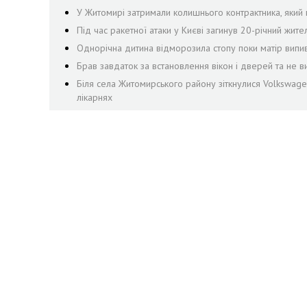
У Житомирі затримали колишнього контрактника, яки
Під час ракетної атаки у Києві загинув 20-річний жит
Однорічна дитина відморозила стопу поки матір випив
Брав завдаток за встановлення вікон і дверей та не 
Біля села Житомирського району зіткнулися Volkswagen 
лікарнях