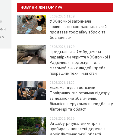
НОВИНИ ЖИТОМИРА
06.08.2026, 11:39
У Житомирі затримали
ок
колишнього контрактника, який
рми
продавав трофейну зброю та
р у
боєприпаси
06.08.2026, 11:29
Представники Омбудсмена
перевірили укриття у Житомирі і
Радомишлі: недоступні для
маломобільних людей і треба
покращити технічний стан
06.08.2026, 11:20
Екскомандувач логістики
Повітряних сил отримав підозру
за незаконне збагачення,
більшість нерухомості придбана у
Житомирі та області
06.08.2026, 10:56
За добу рятувальники тричі
прибирали повалені дерева з
доріг Житомирської області