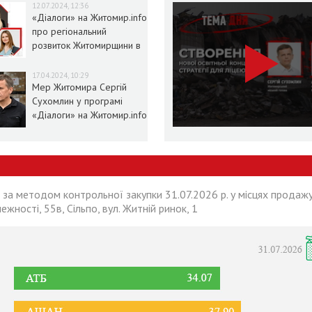
12.07.2024, 12:36
«Діалоги» на Житомир.info
про регіональний
розвиток Житомирщини в
умовах воєнного стану
17.04.2024, 10:29
Мер Житомира Сергій
Сухомлин у програмі
«Діалоги» на Житомир.info
 за методом контрольної закупки 31.07.2026 р. у місцях продажу
лежності, 55в, Сільпо, вул. Житній ринок, 1