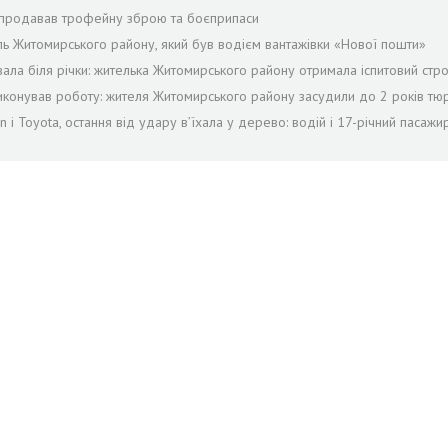
й продавав трофейну зброю та боєприпаси
ель Житомирського району, який був водієм вантажівки «Нової пошти»
ала біля річки: жителька Житомирського району отримала іспитовий стр
виконував роботу: жителя Житомирського району засудили до 2 років тю
і Toyota, остання від удару вʼїхала у дерево: водій і 17-річний пасажи