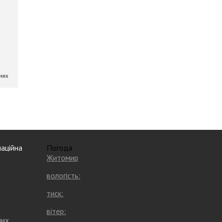
аційна
Погода
Житомир
вологість:
тиск:
вітер:
них