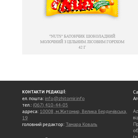
Са
КОНТАКТИ РЕДАКЦІЇ:
ел. пошта:
info@zhitomir.info
Аг
тел.:
(067) 410-44-05
Ад
адреса:
10008, м.Житомир, Велика Бердичівська,
ві
19
Пр
головний редактор:
Тамара Коваль
об
(д