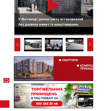
У Житомирі демонтують встановлений
без дозволу намет із канцтоварами
у