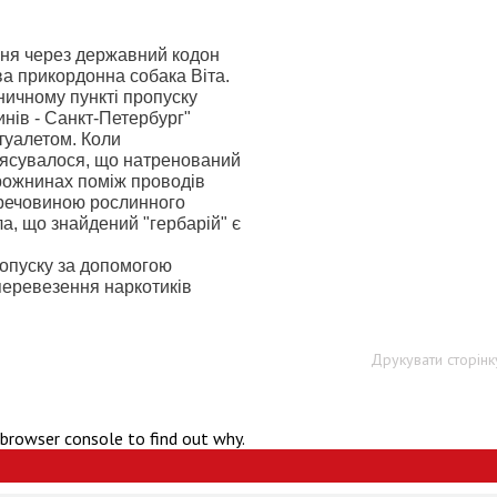
ння через державний кодон
а прикордонна собака Віта.
ничному пункті пропуску
нів - Санкт-Петербург"
 туалетом. Коли
з'ясувалося, що натренований
порожнинах поміж проводів
 речовиною рослинного
а, що знайдений "гербарій" є
пропуску за допомогою
перевезення наркотиків
Друкувати сторінк
 browser console to find out why.