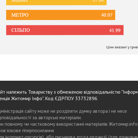
йт належить Товариству з обмеженою відповідальністю "Інформ
енція Житомир Інфо". Код ЄДРПОУ 33732896
міністрація сайту може не розділяти думку автора і не несе
дповідальності за авторські матеріали.
и повному чи частковому використанні матеріалів Житомир.info
ов’язкове гіперпосилання
ля інтернет-ресурсів), або письмова згода редакції (для друкова