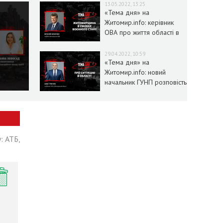
13.05.2022, 13:25
«Тема дня» на
Житомир.info: керівник
ОВА про життя області в
умовах воєнного стану
29.04.2022, 10:59
«Тема дня» на
Житомир.info: новий
начальник ГУНП розповість
про ситуацію в області
: АТБ,