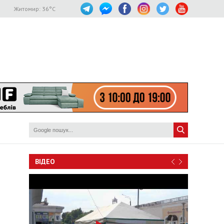
Житомир:
36
°C
ВІДЕО