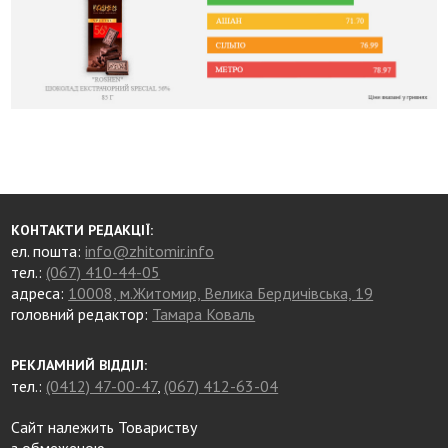
КОНТАКТИ РЕДАКЦІЇ:
ел. пошта:
info@zhitomir.info
тел.:
(067) 410-44-05
адреса:
10008, м.Житомир, Велика Бердичівська, 19
головний редактор:
Тамара Коваль
РЕКЛАМНИЙ ВІДДІЛ:
тел.:
(0412) 47-00-47
,
(067) 412-63-04
Сайт належить Товариству
з обмеженою