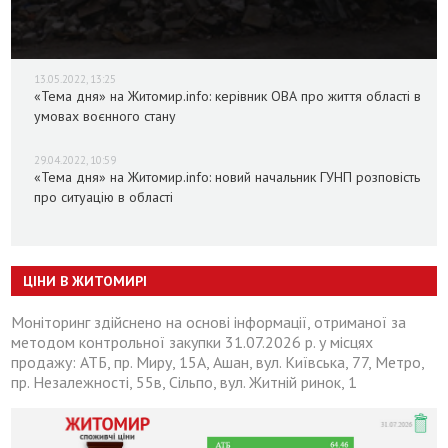
13.05.2022, 13:25
«Тема дня» на Житомир.info: керівник ОВА про життя області в
умовах воєнного стану
29.04.2022, 10:59
«Тема дня» на Житомир.info: новий начальник ГУНП розповість
про ситуацію в області
ЦІНИ В ЖИТОМИРІ
Моніторинг здійснено на основі інформації, отриманої за
методом контрольної закупки 31.07.2026 р. у місцях
продажу: АТБ, пр. Миру, 15А, Ашан, вул. Київська, 77, Метро,
пр. Незалежності, 55в, Сільпо, вул. Житній ринок, 1