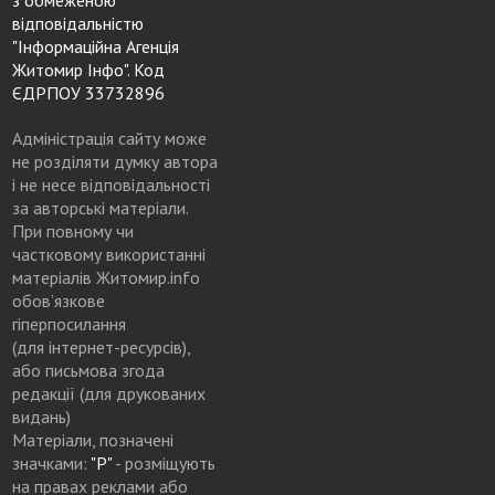
відповідальністю
"Інформаційна Агенція
Житомир Інфо". Код
ЄДРПОУ 33732896
Адміністрація сайту може
не розділяти думку автора
і не несе відповідальності
за авторські матеріали.
При повному чи
частковому використанні
матеріалів Житомир.info
обов’язкове
гіперпосилання
(для інтернет-ресурсів),
або письмова згода
редакції (для друкованих
видань)
Матеріали, позначені
значками:
"Р"
- розміщують
на правах реклами або