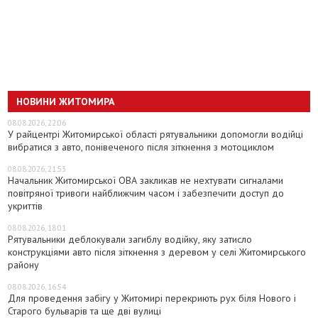
НОВИНИ ЖИТОМИРА
08.08.2026, 22:06
У райцентрі Житомирської області рятувальники допомогли водійці
вибратися з авто, понівеченого після зіткнення з мотоциклом
08.08.2026, 21:53
Начальник Житомирської ОВА закликав не нехтувати сигналами
повітряної тривоги найближчим часом і забезпечити доступ до
укриттів
08.08.2026, 18:01
Рятувальники деблокували загиблу водійку, яку затисло
конструкціями авто після зіткнення з деревом у селі Житомирського
району
08.08.2026, 16:54
Для проведення забігу у Житомирі перекриють рух біля Нового і
Старого бульварів та ще дві вулиці