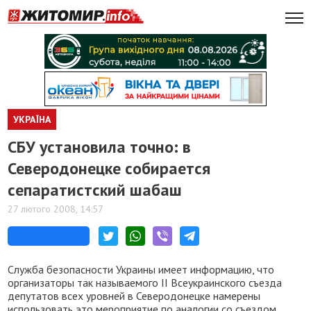
УКРАЇНА
СБУ установила точно: в
Северодонецке собирается
сепаратистский шабаш
27 лютого 2008, 14:57
Служба безопасности Украины имеет информацию, что
организаторы так называемого ІІ Всеукраинского съезда
депутатов всех уровней в Северодонецке намерены
использовать это мероприятие по аналогии со съездом