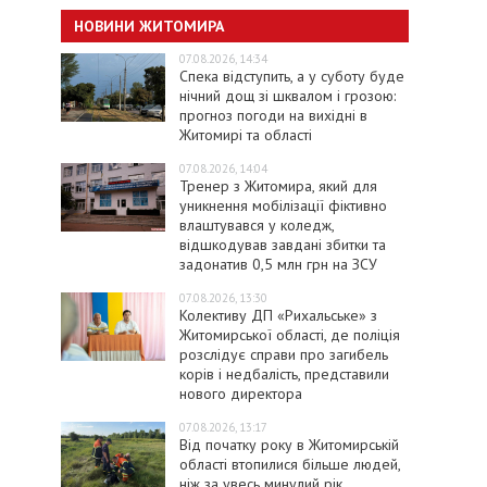
НОВИНИ ЖИТОМИРА
07.08.2026, 14:34
Спека відступить, а у суботу буде
нічний дощ зі шквалом і грозою:
прогноз погоди на вихідні в
Житомирі та області
07.08.2026, 14:04
Тренер з Житомира, який для
уникнення мобілізації фіктивно
влаштувався у коледж,
відшкодував завдані збитки та
задонатив 0,5 млн грн на ЗСУ
07.08.2026, 13:30
Колективу ДП «Рихальське» з
Житомирської області, де поліція
розслідує справи про загибель
корів і недбалість, представили
нового директора
07.08.2026, 13:17
Від початку року в Житомирській
області втопилися більше людей,
ніж за увесь минулий рік