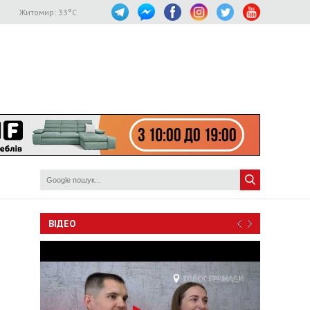
Житомир:
33
°C
ВІДЕО