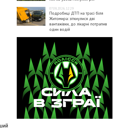
07.08.2026, 12:29
Подробиці ДТП на трасі біля
Житомира: зіткнулися дві
вантажівки, до лікарні потрапив
один водій
йший