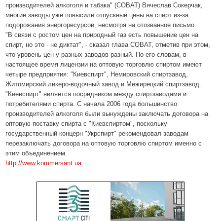
производителей алкоголя и табака" (СОВАТ) Вячеслав Сокерчак,
многие заводы уже повысили отпускные цены на спирт из-за
подорожания энергоресурсов, несмотря на отозванное письмо.
"В связи с ростом цен на природный газ есть повышение цен на
спирт, но это - не диктат", - сказал глава СОВАТ, отметив при этом,
что уровень цен у разных заводов разный. По его словам, в
настоящее время лицензии на оптовую торговлю спиртом имеют
четыре предприятия: "Киевспирт", Немировский спиртзавод,
Житомирский ликеро-водочный завод и Межирецкий спиртзавод.
"Киевспирт" является посредником между спиртзаводами и
потребителями спирта. С начала 2006 года большинство
производителей алкоголя были вынуждены заключать договора на
оптовую поставку спирта с "Киевспиртом", поскольку
государственный концерн "Укрспирт" рекомендовал заводам
перезаключать договора на оптовую торговлю спиртом именно с
этим объединением.
http://www.kommersant.ua