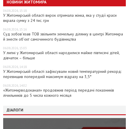
НОВИНИ ЖИТОМИРА
06.08.2026, 15:18
У Житомирській області вирок отримала жінка, яка у студії краси
вкрала сумку з 24 тис. грн
06.08.2026, 15:16
Суд зобов’язав ТОВ звільнити земельну ділянку в центрі Житомира
й знести об’єкт самочинного будівництва
06.08.2026, 15:03
У липні у Житомирській області народилися майже півтисячі дітей,
дівчаток – більше
06.08.2026, 14:18
У Житомирській області зафіксували новий температурний рекорд:
перевищив попередній максимум відразу на 3,5°
06.08.2026, 14:02
«Житомирводоканал» продовжив період передачі показників
лічильників до 5 числа кожного місяця
ДІАЛОГИ