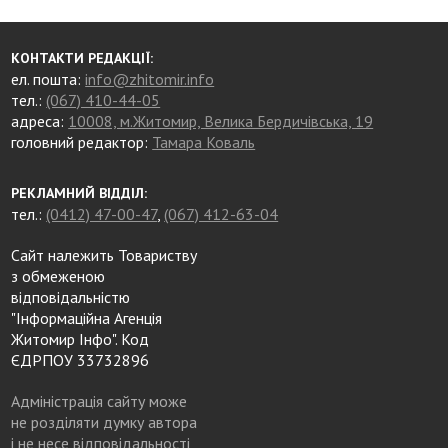
КОНТАКТИ РЕДАКЦІЇ:
ел. пошта:
info@zhitomir.info
тел.:
(067) 410-44-05
адреса:
10008, м.Житомир, Велика Бердичівська, 19
головний редактор:
Тамара Коваль
РЕКЛАМНИЙ ВІДДІЛ:
тел.:
(0412) 47-00-47
,
(067) 412-63-04
Сайт належить Товариству
з обмеженою
відповідальністю
"Інформаційна Агенція
Житомир Інфо". Код
ЄДРПОУ 33732896
Адміністрація сайту може
не розділяти думку автора
і не несе відповідальності