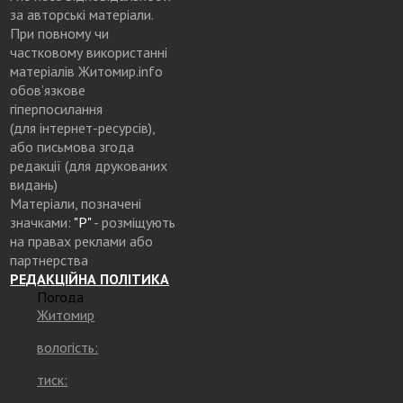
за авторські матеріали.
При повному чи
частковому використанні
матеріалів Житомир.info
обов’язкове
гіперпосилання
(для інтернет-ресурсів),
або письмова згода
редакції (для друкованих
видань)
Матеріали, позначені
значками:
"Р"
- розміщують
на правах реклами або
партнерства
РЕДАКЦІЙНА ПОЛІТИКА
Погода
Житомир
вологість:
тиск: