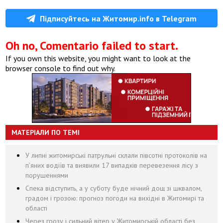
Підписуйтесь на Житомир.info в Telegram
Oh no, Comentario failed to start.
If you own this website, you might want to look at the
browser console to find out why.
МАТЕРІАЛИ ПО ТЕМІ
У липні житомирські патрульні склали півсотні протоколів на
пʼяних водіїв та виявили 17 випадків перевезення лісу з
порушеннями
Спека відступить, а у суботу буде нічний дощ зі шквалом,
градом і грозою: прогноз погоди на вихідні в Житомирі та
області
Через грозу і сильний вітер у Житомирській області без