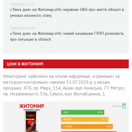
13.05.2022, 13:25
«Тема дня» на Житомир.info: керівник ОВА про життя області в
умовах воєнного стану
29.04.2022, 10:59
«Тема дня» на Житомир.info: новий начальник ГУНП розповість
про ситуацію в області
ЦІНИ В ЖИТОМИРІ
Моніторинг здійснено на основі інформації, отриманої за
методом контрольної закупки 31.07.2026 р. у місцях
продажу: АТБ, пр. Миру, 15А, Ашан, вул. Київська, 77, Метро,
пр. Незалежності, 55в, Сільпо, вул. Житній ринок, 1