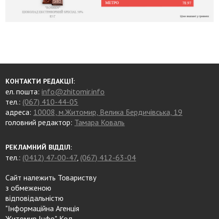
КОНТАКТИ РЕДАКЦІЇ:
ел. пошта:
info@zhitomir.info
тел.:
(067) 410-44-05
адреса:
10008, м.Житомир, Велика Бердичівська, 19
головний редактор:
Тамара Коваль
РЕКЛАМНИЙ ВІДДІЛ:
тел.:
(0412) 47-00-47
,
(067) 412-63-04
Сайт належить Товариству
з обмеженою
відповідальністю
"Інформаційна Агенція
Житомир Інфо". Код