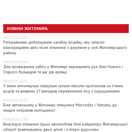
НОВИНИ ЖИТОМИРА
08.08.2026, 18:01
Рятувальники деблокували загиблу водійку, яку затисло
конструкціями авто після зіткнення з деревом у селі Житомирського
району
08.08.2026, 16:54
Для проведення забігу у Житомирі перекриють рух біля Нового і
Старого бульварів та ще дві вулиці
08.08.2026, 16:26
У липні житомирські патрульні склали півсотні протоколів на пʼяних
водіїв та виявили 17 випадків перевезення лісу з порушеннями
08.08.2026, 15:13
Біля автовокзалу у Житомирі зіткнулися Mercedes і Yamaha, до
лікарні потрапив мотоцикліст
08.08.2026, 12:38
Внаслідок зіткнення трьох автомобілів біля райцентру Житомирської
області травмувались двоє дітей і пʼятеро дорослих