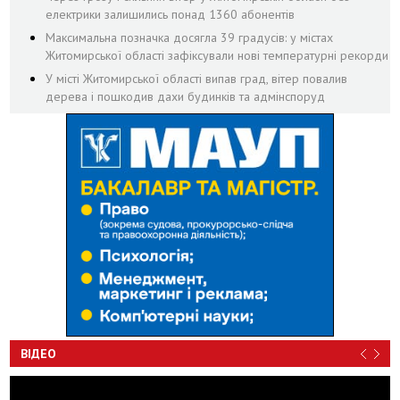
електрики залишились понад 1360 абонентів
Максимальна позначка досягла 39 градусів: у містах
Житомирської області зафіксували нові температурні рекорди
У місті Житомирської області випав град, вітер повалив
дерева і пошкодив дахи будинків та адмінспоруд
ВІДЕО