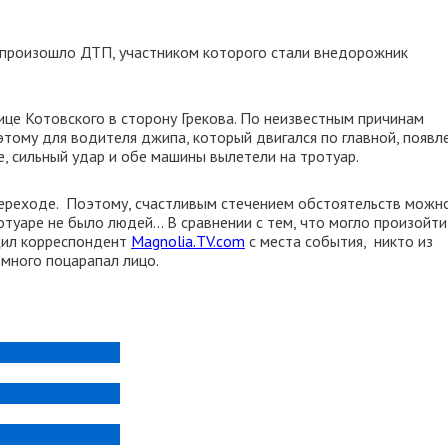
о произошло ДТП, участником которого стали внедорожник
лице Котовского в сторону Грекова. По неизвестным причинам
оэтому для водителя джипа, который двигался по главной, появл
, сильный удар и обе машины вылетели на тротуар.
ереходе. Поэтому, счастливым стечением обстоятельств можн
ротуаре не было людей... В сравнении с тем, что могло произойти
бщил корреспондент
Magnolia.TV.com
с места события, никто из
емного поцарапал лицо.