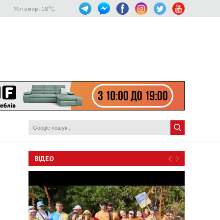
Житомир:
18
°C
ВІДЕО