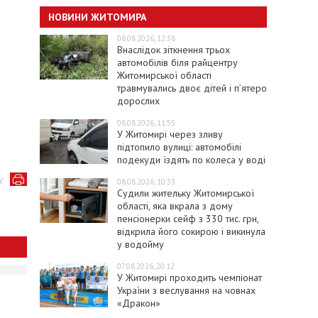
НОВИНИ ЖИТОМИРА
08.08.2026, 12:38
Внаслідок зіткнення трьох
автомобілів біля райцентру
Житомирської області
травмувались двоє дітей і пʼятеро
дорослих
08.08.2026, 11:55
У Житомирі через зливу
підтопило вулиці: автомобілі
подекуди їздять по колеса у воді
у
08.08.2026, 10:33
Судили жительку Житомирської
області, яка вкрала з дому
пенсіонерки сейф з 330 тис. грн,
відкрила його сокирою і викинула
у водойму
07.08.2026, 20:12
У Житомирі проходить чемпіонат
України з веслування на човнах
«Дракон»