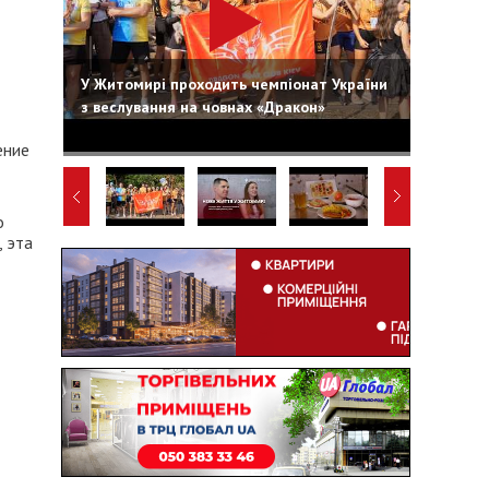
У Житомирі проходить чемпіонат України
з веслування на човнах «Дракон»
ение
о
, эта