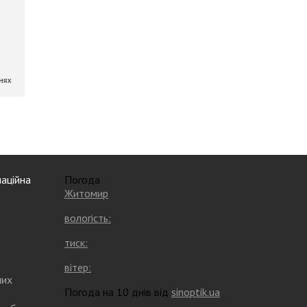
аційна
Погода
Житомир
вологість:
тиск:
вітер:
них
Погода на 10 днів від
sinoptik.ua