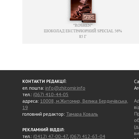
Са
КОНТАКТИ РЕДАКЦІЇ:
ел. пошта:
info@zhitomir.info
Аг
тел.:
(067) 410-44-05
Ад
адреса:
10008, м.Житомир, Велика Бердичівська,
ві
19
Пр
головний редактор:
Тамара Коваль
об
(д
РЕКЛАМНИЙ ВІДДІЛ:
ви
тел.:
(0412) 47-00-47
,
(067) 412-63-04