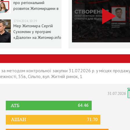
про регіональний
розвиток Житомирщини в
умовах воєнного стану
17.04.2024, 10:29
Мер Житомира Сергій
Сухомлин у програмі
«Діалоги» на Житомир.info
 за методом контрольної закупки 31.07.2026 р. у місцях продажу
лежності, 55в, Сільпо, вул. Житній ринок, 1