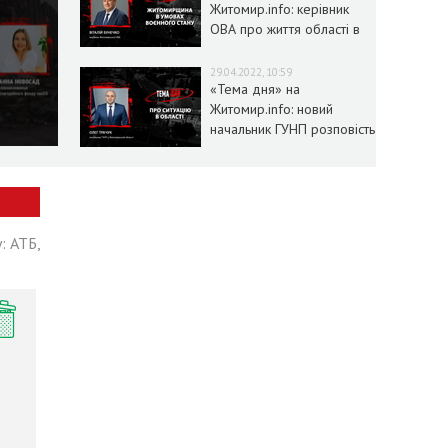
Житомир.info: керівник
ОВА про життя області в
умовах воєнного стану
29.04.2022, 10:59
«Тема дня» на
Житомир.info: новий
начальник ГУНП розповість
про ситуацію в області
: АТБ,