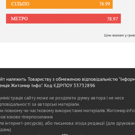
йт належить Товариству з обмеженою відповідальністю "Інформ
енція Житомир Інфо". Код ЄДРПОУ 33732896
міністрація сайту може не розділяти думку автора і не несе
дповідальності за авторські матеріали.
и повному чи частковому використанні матеріалів Житомир.info
ов’язкове гіперпосилання
ля інтернет-ресурсів), або письмова згода редакції (для друкова
дань)