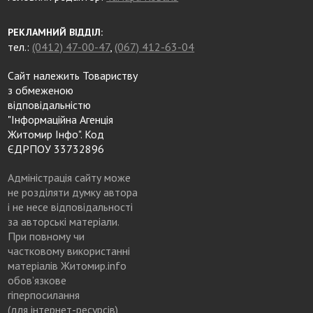
РЕКЛАМНИЙ ВІДДІЛ:
тел.:
(0412) 47-00-47
,
(067) 412-63-04
Сайт належить Товариству
з обмеженою
відповідальністю
"Інформаційна Агенція
Житомир Інфо". Код
ЄДРПОУ 33732896
Адміністрація сайту може
не розділяти думку автора
і не несе відповідальності
за авторські матеріали.
При повному чи
частковому використанні
матеріалів Житомир.info
обов’язкове
гіперпосилання
(для інтернет-ресурсів),