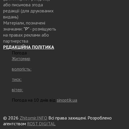
або письмова згода
редакції (для друкованих
видань)
Матеріали, позначені
значками:
"Р"
- розміщують
на правах реклами або
партнерства
РЕДАКЦІЙНА ПОЛІТИКА
Погода
Житомир
вологість:
тиск:
вітер:
Погода на 10 днів від
sinoptik.ua
© 2026
Zhitomir.INFO
Всі права захищені. Розроблено
агентством
ROST DIGITAL