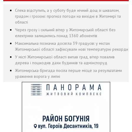
Спека відступить, а у суботу буде нічний дощ зі шквалом,
градом і грозою: прогноз погоди на вихідні в Житомирі та
області
Через грозу і сильний вітер у Житомирській області без
електрики залишились понад 1360 абонентів
Максимальна позначка досягла 39 градусів: у містах
Житомирської області зафіксували нові температурні рекорди
У місті Житомирської області випав град, вітер повалив
дерева і пошкодив дахи будинків та адмінспоруд
Житомирська бригада посіла перше місце за результатами
ураження ворога у липні