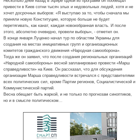
Несколько дней назад в эфире одной из программ он пообещал
привести в Киев сотни тысяч злых и недовольных людей, хотя и не
хочет досрочных выборов: «Я выступаю за то, чтобы сначала мы
приняли новую Конституцию, которую больше не будет
перетягивать, как канат, каждая новоизбранная власть. И после
этого, абсолютно очевидно, провели выборы», - отметил он.
В конце января Луценко начал тур по областям Украины для
создания на местах инициативных групп и организационных
комитетов гражданского движения «Народная самооборона».
Тогда же он заявил, что после создания региональных организаций
«Народной самообороны» весной запланировано провести «Марш
справедливости» на Киев. Он рассказал, что для обсуждения
организации Марша справедливости встречался с представителями
всех политических сил, кроме Партии регионов, Социалистической и
Коммунистической партий.
Весна обещает быть жаркой, и не только по прогнозам синоптиков,
но и в смысле политическом…