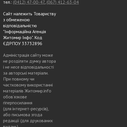
тел.:
(0412) 47-00-47
,
(067) 412-63-04
Сайт належить Товариству
з обмеженою
відповідальністю
"Інформаційна Агенція
Житомир Інфо". Код
ЄДРПОУ 33732896
Адміністрація сайту може
не розділяти думку автора
і не несе відповідальності
за авторські матеріали.
При повному чи
частковому використанні
матеріалів Житомир.info
обов’язкове
гіперпосилання
(для інтернет-ресурсів),
або письмова згода
редакції (для друкованих
видань)