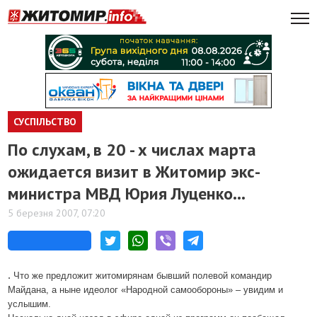
СУСПІЛЬСТВО
По слухам, в 20 - х числах марта
ожидается визит в Житомир экс-
министра МВД Юрия Луценко...
5 березня 2007, 07:20
.
Что же предложит житомирянам бывший полевой командир
Майдана, а ныне идеолог «Народной самообороны» – увидим и
услышим.