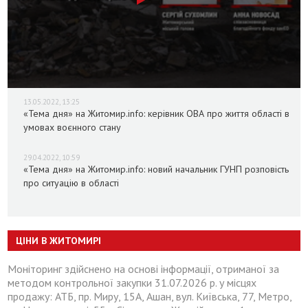
13.05.2022, 13:25
«Тема дня» на Житомир.info: керівник ОВА про життя області в
умовах воєнного стану
29.04.2022, 10:59
«Тема дня» на Житомир.info: новий начальник ГУНП розповість
про ситуацію в області
ЦІНИ В ЖИТОМИРІ
Моніторинг здійснено на основі інформації, отриманої за
методом контрольної закупки 31.07.2026 р. у місцях
продажу: АТБ, пр. Миру, 15А, Ашан, вул. Київська, 77, Метро,