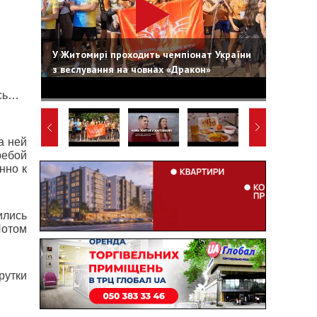
У Житомирі проходить чемпіонат України
з веслування на човнах «Дракон»
ась…
а ней
ребой
нно к
ились
Потом
рутки