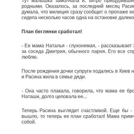
Тут малышка замолчала и, хитро прищурившис
родными. Оказалось, за последний месяц Раси
думала, что милиция сразу сообщит о пропаже ее
сидела несколько часов одна на остановке далеко
План беглянки сработал!
- Ее мама Наталья - глухонемая, - рассказывае
за соседа Дмитрия, обычного парня. Его все сп
люблю.
После рождения дочки супруги подались в Киев н
и Расина жила в семье дяди.
- Она часто плакала, говорила, что мама ее б
Наташи, долго целовала ее...
Теперь Расина выглядит счастливой. Еще бы - 
вышло, то теперь ее план сработал! Мама примч
собой.