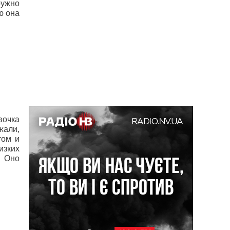
ружно
ю она
вочка
жали,
том и
изких
. Оно