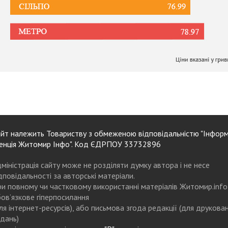
йт належить Товариству з обмеженою відповідальністю "Інформ
енція Житомир Інфо". Код ЄДРПОУ 33732896
міністрація сайту може не розділяти думку автора і не несе
дповідальності за авторські матеріали.
и повному чи частковому використанні матеріалів Житомир.info
ов’язкове гіперпосилання
ля інтернет-ресурсів), або письмова згода редакції (для друкова
дань)