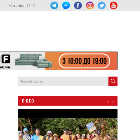
Житомир:
17
°C
ВІДЕО