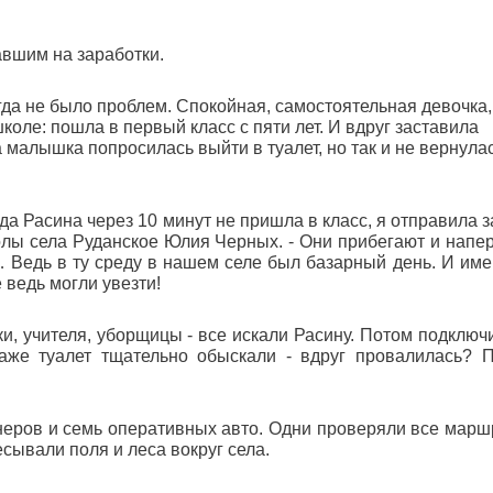
авшим на заработки.
да не было проблем. Спокойная, самостоятельная девочка,
оле: пошла в первый класс с пяти лет. И вдруг заставила
а малышка попросилась выйти в туалет, но так и не вернул
гда Расина через 10 минут не пришла в класс, я отправила з
колы села Руданское Юлия Черных. - Они прибегают и напе
и… Ведь в ту среду в нашем селе был базарный день. И име
ведь могли увезти!
и, учителя, уборщицы - все искали Расину. Потом подключ
аже туалет тщательно обыскали - вдруг провалилась? 
неров и семь оперативных авто. Одни проверяли все марш
сывали поля и леса вокруг села.