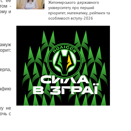
 с ее
Житомирського державного
том -
університету про перший
ому и
пріоритет, математику, рейтинги та
особливості вступу-2026
замуж
орит:
ерла,
рафию
ку не
очь с