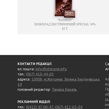
Са
КОНТАКТИ РЕДАКЦІЇ:
ел. пошта:
info@zhitomir.info
Аг
тел.:
(067) 410-44-05
Ад
адреса:
10008, м.Житомир, Велика Бердичівська,
ві
19
Пр
головний редактор:
Тамара Коваль
об
(д
РЕКЛАМНИЙ ВІДДІЛ:
ви
тел.:
(0412) 47-00-47
,
(067) 412-63-04