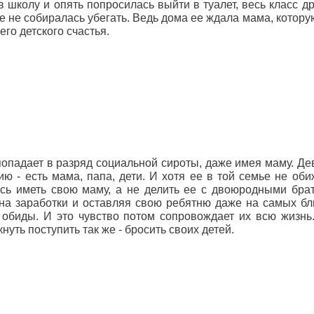
в школу и опять попросилась выйти в туалет, весь класс д
е не собиралась убегать. Ведь дома ее ждала мама, котору
го детского счастья.
попадает в разряд социальной сироты, даже имея маму. Де
ю - есть мама, папа, дети. И хотя ее в той семье не оби
сь иметь свою маму, а не делить ее с двоюродными бра
 на заработки и оставляя свою ребятню даже на самых бл
 обиды. И это чувство потом сопровождает их всю жизнь
уть поступить так же - бросить своих детей.