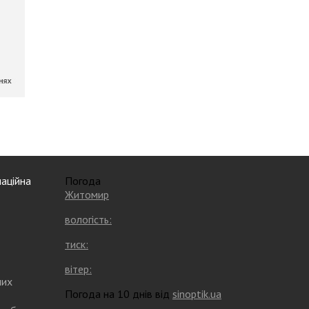
аційна
Погода
Житомир
вологість:
тиск:
вітер:
них
Погода на 10 днів від
sinoptik.ua