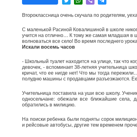
Второклассница очень скучала по родителям, уех
С маленькой Расиной Ковалишиной в школе никог
учится на отлично… К тому же самая младшая в шк
волноваться все село! Во время последнего урок
Искали восемь часов
- Школьный туалет находится на улице, так что ко
девочек, - вспоминает 38-летняя учительница ш
кричат, что ее нигде нет! Что мы тогда пережил
полудню машины с продавцами разъезжаются. Ее 
Учительница поставила на уши всю школу. Ученик
односельчане: обежали все ближайшие села, д
обратились в милицию.
На поиски ребенка были подняты сорок милицио
и рейсовые автобусы, другие тем временем проче