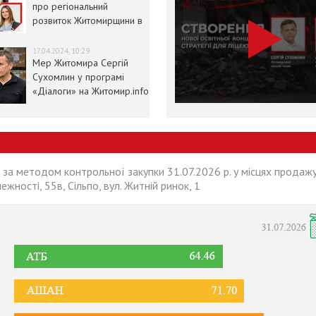
про регіональний
розвиток Житомирщини в
умовах воєнного стану
17.04.2024, 10:29
Мер Житомира Сергій
Сухомлин у програмі
«Діалоги» на Житомир.info
 за методом контрольної закупки 31.07.2026 р. у місцях продажу
лежності, 55в, Сільпо, вул. Житній ринок, 1