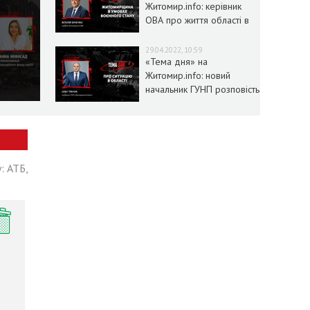
Житомир.info: керівник
ОВА про життя області в
умовах воєнного стану
29.04.2022, 10:59
«Тема дня» на
Житомир.info: новий
начальник ГУНП розповість
про ситуацію в області
: АТБ,