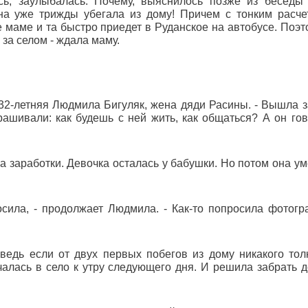
ь, заулыбалась. Почему, выяснилось позже из беседы
на уже трижды убегала из дому! Причем с тонким расче
 маме и та быстро приедет в Руданское на автобусе. Поэт
 за селом - ждала маму.
т 32-летняя Людмила Бигуляк, жена дяди Расины. - Вышла 
рашивали: как будешь с ней жить, как общаться? А он гов
а заработки. Девочка осталась у бабушки. Но потом она ум
росила, - продолжает Людмила. - Как-то попросила фотог
ведь если от двух первых побегов из дому никакого тол
алась в село к утру следующего дня. И решила забрать д