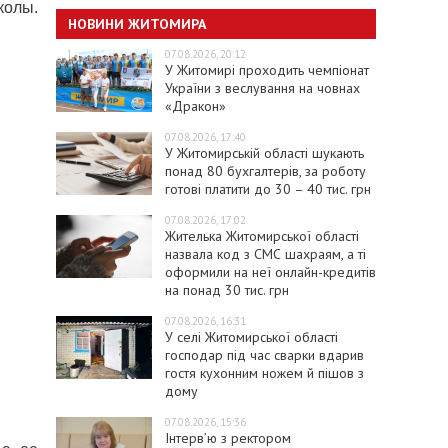
колы.
НОВИНИ ЖИТОМИРА
07.08.2026, 20:12
У Житомирі проходить чемпіонат
України з веслування на човнах
«Дракон»
07.08.2026, 17:40
У Житомирській області шукають
понад 80 бухгалтерів, за роботу
готові платити до 30 – 40 тис. грн
07.08.2026, 17:02
Жителька Житомирської області
назвала код з СМС шахраям, а ті
оформили на неї онлайн-кредитів
на понад 30 тис. грн
07.08.2026, 16:31
У селі Житомирської області
господар під час сварки вдарив
гостя кухонним ножем й пішов з
дому
07.08.2026, 15:36
Інтерв’ю з ректором