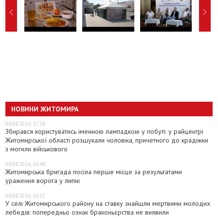
НОВИНИ ЖИТОМИРА
06.08.2026, 17:28
Збирався користуватись іменною лампадкою у побуті: у райцентрі
Житомирської області розшукали чоловіка, причетного до крадіжки
з могили військового
06.08.2026, 16:48
Житомирська бригада посіла перше місце за результатами
ураження ворога у липні
06.08.2026, 16:15
У селі Житомирського району на ставку знайшли мертвими молодих
лебедів: попередньо ознак браконьєрства не виявили