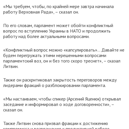
«Мы требуем, чтобы, по крайней мере завтра начинала
работу Верховная Рада», – сказал он.
По его словам, парламент может обойти конфликтный
вопрос по вступлению Украины в НАТО и продолжить
работу над более актуальными вопросами.
«Конфликтный вопрос можно «капсулировать»... Давайте не
будем перегружать этими нерешенными вопросами
парламентский воз, он и без того скоро треснет», – сказал
Литвин.
Также он раскритиковал закрытость переговоров между
лидерами фракций о разблокировании парламента.
«Мы настаиваем, чтобы спикер (Арсений Яценюк) открывал
заседание и информировал о ходе договоренности», –
сказал он.
Также Литвин снова призвал фракции к достижению
компромисса и возвращению к продуктивной работе.