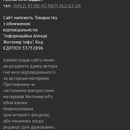
тел.:
(0412) 47-00-47
,
(067) 412-63-04
Сайт належить Товариству
з обмеженою
відповідальністю
"Інформаційна Агенція
Житомир Інфо". Код
ЄДРПОУ 33732896
Адміністрація сайту може
не розділяти думку автора
і не несе відповідальності
за авторські матеріали.
При повному чи
частковому використанні
матеріалів Житомир.info
обов’язкове
гіперпосилання
(для інтернет-ресурсів),
або письмова згода
редакції (для друкованих