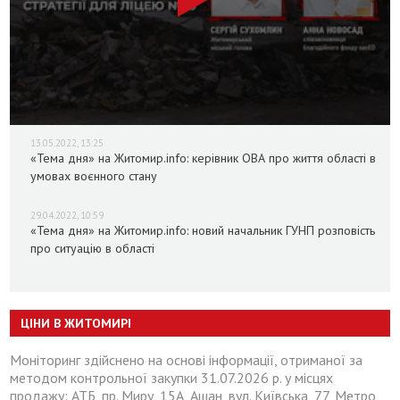
13.05.2022, 13:25
«Тема дня» на Житомир.info: керівник ОВА про життя області в
умовах воєнного стану
29.04.2022, 10:59
«Тема дня» на Житомир.info: новий начальник ГУНП розповість
про ситуацію в області
ЦІНИ В ЖИТОМИРІ
Моніторинг здійснено на основі інформації, отриманої за
методом контрольної закупки 31.07.2026 р. у місцях
продажу: АТБ, пр. Миру, 15А, Ашан, вул. Київська, 77, Метро,