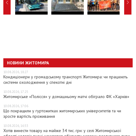
НОВИНИ ЖИТОМИРА
10.08.2026, 18:27
Кондиціонери у громадському транспорті Житомира: чи працюють
системи охолодження у спекотні дні
10.08.2026, 17:25
Житомирське «Полісся» у домашньому матчі обіграло ФК «Харків»
10.08.2026, 17:06
Що покращили у гуртожитках житомирських університетів та чи
зросте вартість проживання
10.08.2026, 16:53
Хотів винести товару на майже 34 тис. грн: у селі Житомирської
області чоловік вночі намагався обікрасти магазин розливного пива