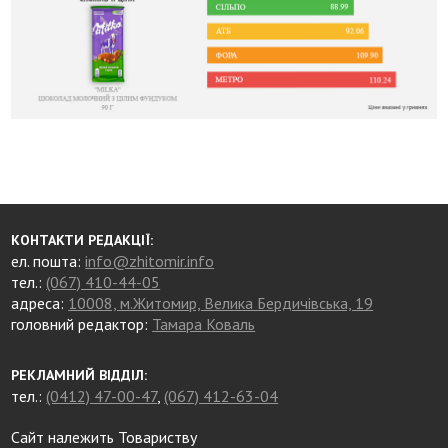
КОНТАКТИ РЕДАКЦІЇ:
ел. пошта:
info@zhitomir.info
тел.:
(067) 410-44-05
адреса:
10008, м.Житомир, Велика Бердичівська, 19
головний редактор:
Тамара Коваль
РЕКЛАМНИЙ ВІДДІЛ:
тел.:
(0412) 47-00-47
,
(067) 412-63-04
Сайт належить Товариству