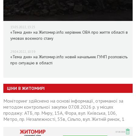
13.05.2022, 13:25
«Тема дня» на Житомир.info: керівник ОВА про життя області в
умовах воєнного стану
29.04.2022, 10:59
«Тема дня» на Житомир.info: новий начальник ГУНП розповість
про ситуацію в області
ЦІНИ В ЖИТОМИРІ
Моніторинг здійснено на основі інформації, отриманої за
методом контрольної закупки 07.08.2026 р. у місцях
продажу: АТБ, пр. Миру, 15А, Фора, вул. Київська, 106,
Метро, пр. Незалежності, 55в, Сільпо, вул. Житній ринок, 1