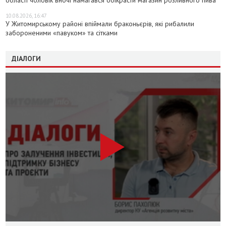
10.08.2026, 16:47
У Житомирському районі впіймали браконьєрів, які рибалили
забороненими «павуком» та сітками
ДІАЛОГИ