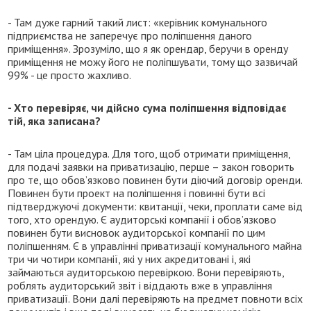
- Там дуже гарний такий лист: «керівник комунального
підприємства не заперечує про поліпшення даного
приміщення». Зрозуміло, що я як орендар, беручи в оренду
приміщення не можу його не поліпшувати, тому що зазвичай
99% - це просто жахливо.
- Хто перевіряє, чи дійсно сума поліпшення відповідає
тій, яка записана?
- Там ціла процедура. Для того, щоб отримати приміщення,
для подачі заявки на приватизацію, перше – закон говорить
про те, що обов’язково повинен бути діючий договір оренди.
Повинен бути проект на поліпшення і повинні бути всі
підтверджуючі документи: квитанції, чеки, проплати саме від
того, хто орендую. Є аудиторські компанії і обов’язково
повинен бути висновок аудиторської компанії по цим
поліпшенням. Є в управлінні приватизації комунального майна
три чи чотири компанії, які у них акредитовані і, які
займаються аудиторською перевіркою. Вони перевіряють,
роблять аудиторський звіт і віддають вже в управління
приватизації. Вони далі перевіряють на предмет повноти всіх