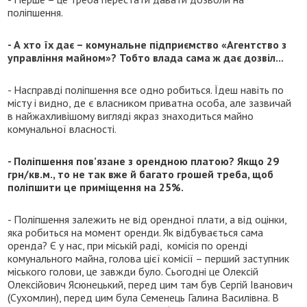
поліпшення.
- А хто їх дає – комунальне підприємство «Агентство з
управління майном»? Тобто влада сама ж дає дозвіл...
- Насправді поліпшення все одно робиться. Їдеш навіть по
місту і видно, де є власником приватна особа, але зазвичай
в найжахливішому вигляді якраз знаходиться майно
комунальної власності.
- Поліпшення пов’язане з орендною платою? Якщо 29
грн/кв.м., то не так вже й багато грошей треба, щоб
поліпшити це приміщення на 25%.
- Поліпшення залежить не від орендної плати, а від оцінки,
яка робиться на момент оренди. Як відбувається сама
оренда? Є у нас, при міській раді, комісія по оренді
комунального майна, голова цієї комісії – перший заступник
міського голови, це завжди було. Сьогодні це Олексій
Олексійович Ясюнецький, перед цим там був Сергій Іванович
(Сухомлин), перед цим була Семенець Галина Василівна. В