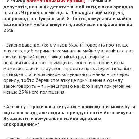
- У списку
багато знайомих прізвищ
– колишніх
депутатів, нинішніх депутатів, є об’єкти, в яких орендна
плата 29 гривень в місяць за 1 квадратний метр, як,
наприклад, на Пушкінській, 8. Тобто, комунальне майно
«за копійки» можна викупити, зробивши покращення на
25%.
- Законодавство, яке є у нас в Україні, говорить про те, що
для того, щоб отримати комунальне майно у власність є два
шляхи: перший шлях – якщо міська рада вирішила
позбавитись якогось приміщення, воно їй не цікаве, вона
може виставити на аукціон і продати його. Другий механізм,
як можна стати власником комунального майна – це через
оренду, тобто береш спочатку це приміщення в оренду,
закон говорить – ти маєш право на його викуп при умові не
менше 25% його поліпшення.
- Але ж тут трохи інша ситуація – приміщення може бути
«цікаве» владі, але людина орендує і потім його викупає.
Як захистити комунальне майно від цього
«покращення»?
- Перше – це треба перестати давати дозволи на