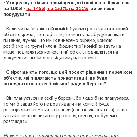
- У переліку є кілька приміщень, які поліпшені більш ніж
на 100% -
на 145%, на 153%, на 111%
, це як нове
побудувати.
- Коли ми на бюджетній комісії будемо розглядати кожний
об’єкт окремо, то ті об’єкти, по яким у нас буду виникати
питання, думаю, що ми їх винесемо окремо, комісію
розіб’ємо на групи і члени бюджетної комісії виїдуть на
місце, подивляться конкретний об’єкт, подивляться на
документи і потім доповідатимуть на комісії.
- Є вірогідність того, що цей проект рішення з переліком
об’єктів, які підлягають приватизації, не буде
розглядатися на сесії міської ради у березні?
- Він планується на сесії у березні, бо якщо б не планувався,
то ми б зараз його не розглядали (на комісії). Буде
розпорядження міського голови (про скликання сесії), якщо
він включить це питання у розпорядження, то будемо
розглядати.
Нижче – один з прикладів поліпшення комунального