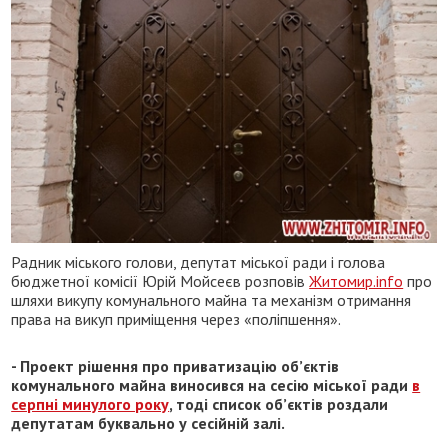
Радник міського голови, депутат міської ради і голова
бюджетної комісії Юрій Мойсеєв розповів
Житомир.info
про
шляхи викупу комунального майна та механізм отримання
права на викуп приміщення через «поліпшення».
- Проект рішення про приватизацію об’єктів
комунального майна виносився на сесію міської ради
в
серпні минулого року
, тоді список об’єктів роздали
депутатам буквально у сесійній залі.