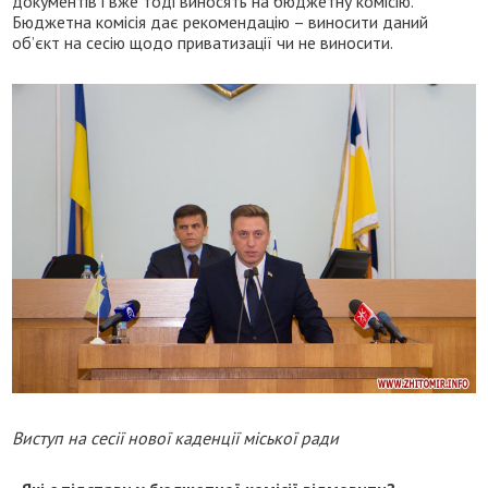
документів і вже тоді виносять на бюджетну комісію.
Бюджетна комісія дає рекомендацію – виносити даний
об’єкт на сесію щодо приватизації чи не виносити.
Виступ на сесії нової каденції міської ради