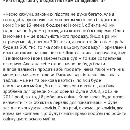
- Які є підстави у бюджетної комісії відмовити?
- Чесно кажучи, законних підстав не дуже багато. Але я
сьогодні запропоную своїм колегам як голова бюджетної
комісії: нас 13 членів бюджетної комісії, об’єктів 40, ми
однозначно будемо розглядати кожен об’єкт окремо. Один
із моментів – це доцільність його продажу. Якщо в рік ми
отримуємо від оренди 200 тисяч, а продати його нам треба
буде за 300 тис, то яка логіка в цьому продажу? Нормальний
власник ніколи на таке не піде. Якщо людина звернулася, а ми
їй відмовимо і вона звернеться в суд – то вже «отдельная
история». Але я на себе однозначно не буду брати
відповідальність продати аби продати, нема такої мети ні в
мене, ні в міського голови. Ринкова вартість, яка вказана в
таблиці – це не та ринкова вартість, по якій буде
продаватися майно, бо це та ринкова вартість, яка була
зроблена для оренди. Якщо оренда була в 2008, 2012 чи
2014 році, то тоді й робилась оцінка. Коли зараз буде дозвіл
включити якісь об’єкти в перелік для приватизації – буде
засідати конкурсна комісія. Є, до речі, окрема ще комісія, яка
визначає компанії, що будуть мати право пооб’єктно робити
оцінку цього всього майна.