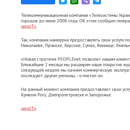
Телекоммуникационная компания «Телесистемы Украи
городов до июня 2008 года. Об этом сообщил генер
«proIT»
.
Так, компания намерена предоставлять свои услуги 
Николаеве, Луганске, Херсоне, Сумах, Виннице, Хмел
«Новая стратегия PEOPLEnet позволит нашим клиент
Ближайшие 2 месяца мы расширим наше покрытие ещё 
следующей неделе мы начнём коммерческую эксплуат
последуют другие регионы, - отметил он.
На данный момент компания предоставляет свои услуг
Кривом Рогу, Днепропетровске и Запорожье.
«proIT»