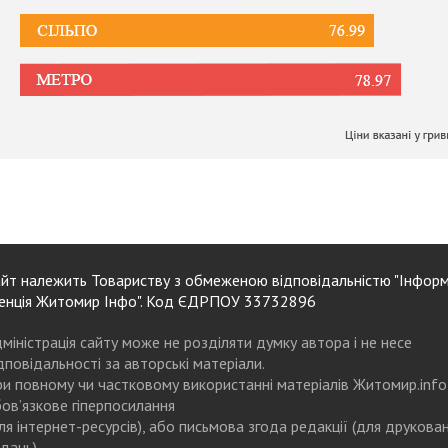
йт належить Товариству з обмеженою відповідальністю "Інформ
енція Житомир Інфо". Код ЄДРПОУ 33732896
міністрація сайту може не розділяти думку автора і не несе
дповідальності за авторські матеріали.
и повному чи частковому використанні матеріалів Житомир.info
ов’язкове гіперпосилання
ля інтернет-ресурсів), або письмова згода редакції (для друкова
дань)