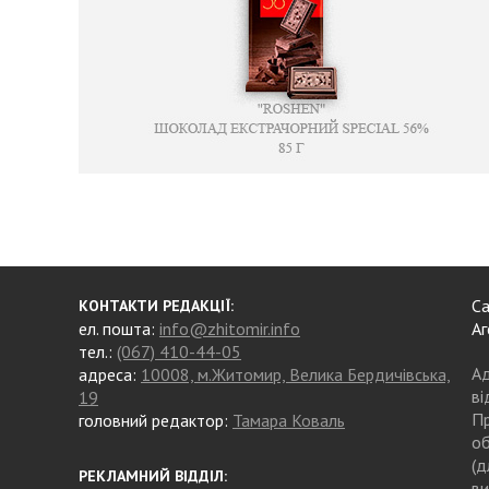
Са
КОНТАКТИ РЕДАКЦІЇ:
ел. пошта:
info@zhitomir.info
Аг
тел.:
(067) 410-44-05
Ад
адреса:
10008, м.Житомир, Велика Бердичівська,
ві
19
Пр
головний редактор:
Тамара Коваль
об
(д
РЕКЛАМНИЙ ВІДДІЛ:
ви