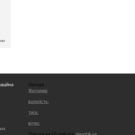
аційна
Погода
Житомир
вологість:
тиск:
вітер:
них
Погода на 10 днів від
sinoptik.ua