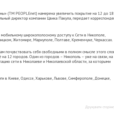
ны» (ТМ PEOPLEnet) намерена увеличить покрытие на 12 до 18
альный директор компании Цвика Пакула, передает корреспонде
по мобильному широкополосному доступу к Сети в Никополе,
ьницком, Житомире, Мариуполе, Полтаве, Кременчуке, Черкассах.
ам почувствовать себя свободными в полном смысле этого слов
на 12 городов. Один из городов – Никополь – уже на связи, на
ацию сети в Николаеве и Николаевской области, за которыми
и в Киеве, Одессе, Харькове, Львове, Симферополе, Донецке,
Друкувати сторінк