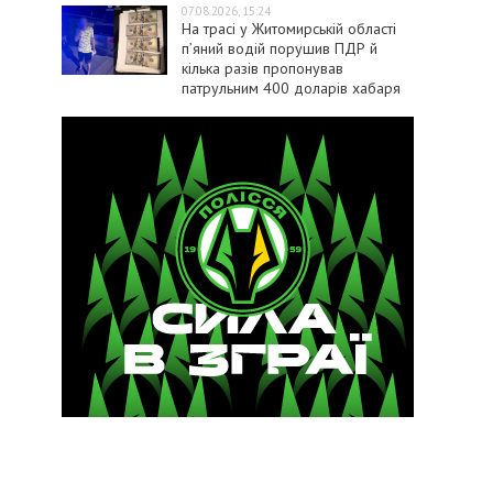
07.08.2026, 15:24
На трасі у Житомирській області
п’яний водій порушив ПДР й
кілька разів пропонував
патрульним 400 доларів хабаря