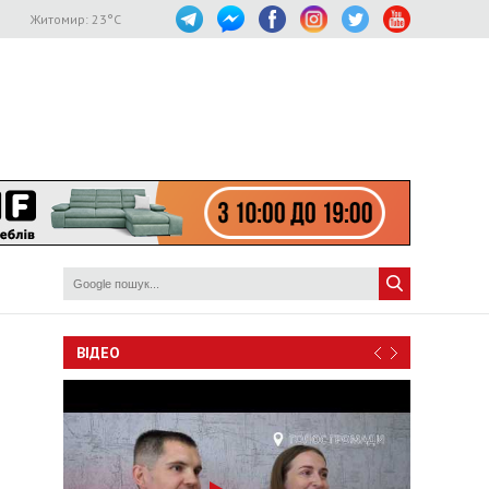
Житомир:
23
°C
ВІДЕО