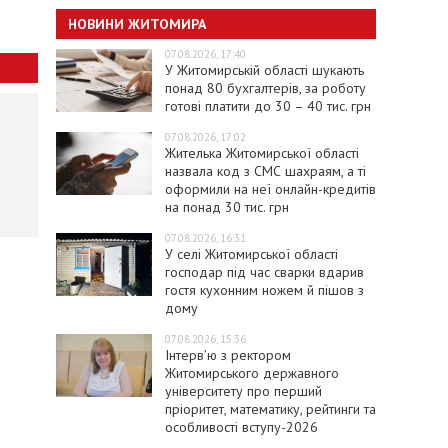
НОВИНИ ЖИТОМИРА
07.08.2026, 17:40
У Житомирській області шукають
понад 80 бухгалтерів, за роботу
готові платити до 30 – 40 тис. грн
07.08.2026, 17:02
Жителька Житомирської області
назвала код з СМС шахраям, а ті
оформили на неї онлайн-кредитів
на понад 30 тис. грн
07.08.2026, 16:31
У селі Житомирської області
господар під час сварки вдарив
гостя кухонним ножем й пішов з
дому
07.08.2026, 15:36
Інтерв’ю з ректором
Житомирського державного
університету про перший
пріоритет, математику, рейтинги та
особливості вступу-2026