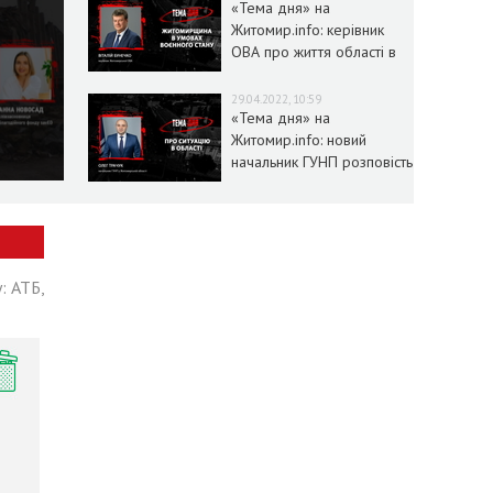
«Тема дня» на
Житомир.info: керівник
ОВА про життя області в
умовах воєнного стану
29.04.2022, 10:59
«Тема дня» на
Житомир.info: новий
начальник ГУНП розповість
про ситуацію в області
: АТБ,