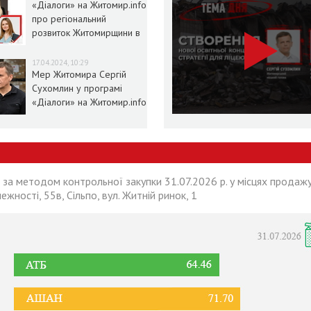
«Діалоги» на Житомир.info
про регіональний
розвиток Житомирщини в
умовах воєнного стану
17.04.2024, 10:29
Мер Житомира Сергій
Сухомлин у програмі
«Діалоги» на Житомир.info
 за методом контрольної закупки 31.07.2026 р. у місцях продажу
лежності, 55в, Сільпо, вул. Житній ринок, 1