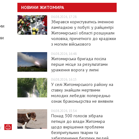
НОВИНИ ЖИТОМИРА
06.08.2026, 17:28
Збирався користуватись іменною
ми
лампадкою у побуті: у райцентрі
Житомирської області розшукали
ни
чоловіка, причетного до крадіжки
з могили військового
06.08.2026, 16:48
Житомирська бригада посіла
перше місце за результатами
ураження ворога у липні
06.08.2026, 16:15
У селі Житомирського району на
ставку знайшли мертвими
молодих лебедів: попередньо
ознак браконьєрства не виявили
06.08.2026, 15:54
Понад 300 голосів зібрала
петиція до влади Житомира
щодо вирішення проблеми
у
безпритульних тварин та
забезпечення безпеки людей