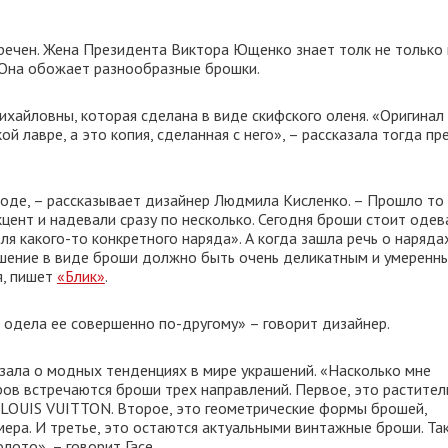
речен. Жена Президента Виктора Ющенко знает толк не только 
. Она обожает разнообразные брошки.
ихайловны, которая сделана в виде скифского оленя. «Оригинал
 лавре, а это копия, сделанная с него», – рассказала тогда пр
 моде, – рассказывает дизайнер Людмила Кисленко. – Прошло то
кцент и надевали сразу по несколько. Сегодня броши стоит одев
ля какого-то конкретного наряда». А когда зашла речь о наряда
ашение в виде броши должно быть очень деликатным и умеренны
я, пишет
«Блик»
.
 одела ее совершенно по-другому» – говорит дизайнер.
зала о модных тенденциях в мире украшений. «Насколько мне
ров встречаются броши трех направлений. Первое, это растите
 LOUIS VUITTON. Второе, это геометрические формы брошей,
мера. И третье, это остаются актуальными винтажные броши. Та
ото», – говорит Гасе.