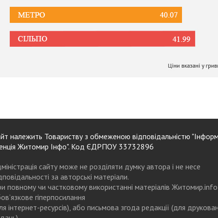
йт належить Товариству з обмеженою відповідальністю "Інформ
енція Житомир Інфо". Код ЄДРПОУ 33732896
міністрація сайту може не розділяти думку автора і не несе
дповідальності за авторські матеріали.
и повному чи частковому використанні матеріалів Житомир.info
ов’язкове гіперпосилання
ля інтернет-ресурсів), або письмова згода редакції (для друкова
дань)