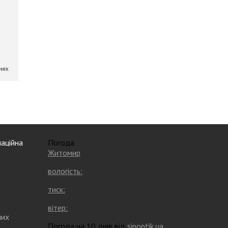
аційна
Погода
Житомир
вологість:
тиск:
вітер:
них
Погода на 10 днів від
sinoptik.ua