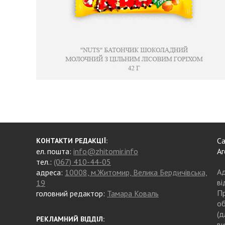
Са
КОНТАКТИ РЕДАКЦІЇ:
ел. пошта:
info@zhitomir.info
Аг
тел.:
(067) 410-44-05
Ад
адреса:
10008, м.Житомир, Велика Бердичівська,
ві
19
Пр
головний редактор:
Тамара Коваль
об
(д
РЕКЛАМНИЙ ВІДДІЛ:
ви