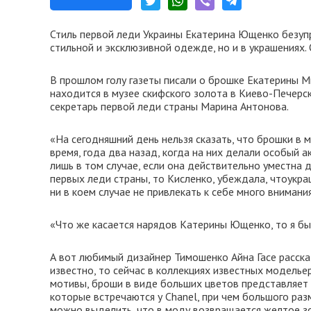
Стиль первой леди Украины Екатерина Ющенко безуп
стильной и эксклюзивной одежде, но и в украшениях
В прошлом голу газеты писали о брошке Екатерины М
находится в музее скифского золота в Киево-Печерской
секретарь первой леди страны Марина Антонова.
«На сегодняшний день нельзя сказать, что брошки в
время, года два назад, когда на них делали особый а
лишь в том случае, если она действительно уместна д
первых леди страны, то Кисленко, убеждала, чтоукр
ни в коем случае не привлекать к себе много внимани
«Что же касается нарядов Катерины Ющенко, то я бы
А вот любимый дизайнер Тимошенко Айна Гасе расска
известно, то сейчас в коллекциях известных моделье
мотивы, броши в виде больших цветов представляет
которые встречаются у Chanel, при чем большого раз
можно выделить, что в моду возвращается желтое зол