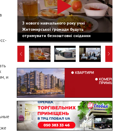
в
З нового навчального року учні
Житомирської громади будуть
отримувати безкоштовні сніданки
есс-
ать
х
м, и
льные
кже