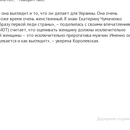
она выглядит и то, что он делает для Украины. Она очень
 тоже время очень женственный. Я знаю Екатерину Чумаченко
бразу первой леди страны», – поделилась с своими впечатления
 (БЮТ) считает, что оценивать женщину должны исключительно
й женщины – это исключительно прерогатива мужчин. Именно о
евается и как выглядит», – уверена Королевская.
Друкувати сторінк