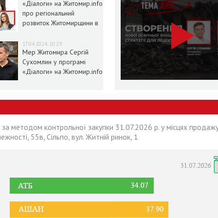
«Діалоги» на Житомир.info
про регіональний
розвиток Житомирщини в
умовах воєнного стану
17.04.2024, 10:29
Мер Житомира Сергій
Сухомлин у програмі
«Діалоги» на Житомир.info
 за методом контрольної закупки 31.07.2026 р. у місцях продажу
лежності, 55в, Сільпо, вул. Житній ринок, 1