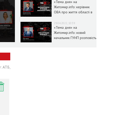
«Тема дня» на
Житомир.info: керівник
ОВА про життя області в
умовах воєнного стану
29.04.2022, 10:59
«Тема дня» на
Житомир.info: новий
начальник ГУНП розповість
про ситуацію в області
: АТБ,