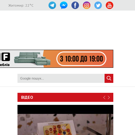
Житомир:
22
°C
ВІДЕО