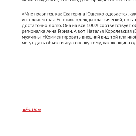
«Мне нравится, как Екатерина Ющенко одевается, как 
интеллигентная. Ее стиль одежды классический, но в
достаточно долго. Она на все 100% соответствует о
регионалка Анна Герман. А вот Наталья Королевская
мужчины. «Комментировать внешний вид той или ино
могут дать объективную оценку тому, как женщина од
«ForUm»