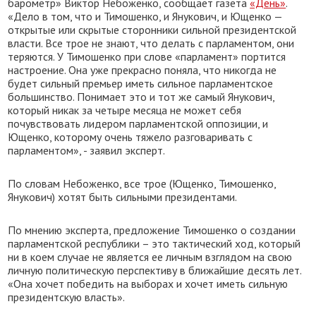
барометр» Виктор Небоженко, сообщает газета
«День»
.
«Дело в том, что и Тимошенко, и Янукович, и Ющенко —
открытые или скрытые сторонники сильной президентской
власти. Все трое не знают, что делать с парламентом, они
теряются. У Тимошенко при слове «парламент» портится
настроение. Она уже прекрасно поняла, что никогда не
будет сильный премьер иметь сильное парламентское
большинство. Понимает это и тот же самый Янукович,
который никак за четыре месяца не может себя
почувствовать лидером парламентской оппозиции, и
Ющенко, которому очень тяжело разговаривать с
парламентом», - заявил эксперт.
По словам Небоженко, все трое (Ющенко, Тимошенко,
Янукович) хотят быть сильными президентами.
По мнению эксперта, предложение Тимошенко о создании
парламентской республики – это тактический ход, который
ни в коем случае не является ее личным взглядом на свою
личную политическую перспективу в ближайшие десять лет.
«Она хочет победить на выборах и хочет иметь сильную
президентскую власть».