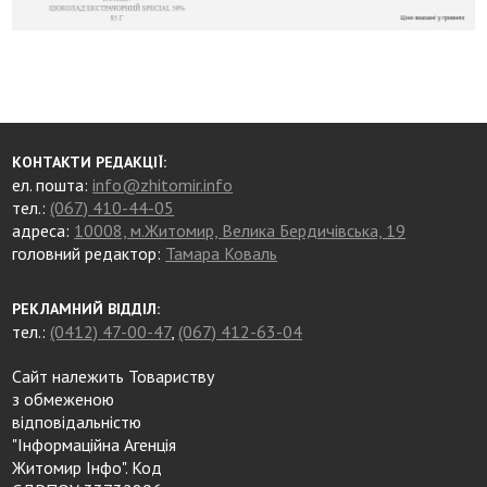
КОНТАКТИ РЕДАКЦІЇ:
ел. пошта:
info@zhitomir.info
тел.:
(067) 410-44-05
адреса:
10008, м.Житомир, Велика Бердичівська, 19
головний редактор:
Тамара Коваль
РЕКЛАМНИЙ ВІДДІЛ:
тел.:
(0412) 47-00-47
,
(067) 412-63-04
Сайт належить Товариству
з обмеженою
відповідальністю
"Інформаційна Агенція
Житомир Інфо". Код