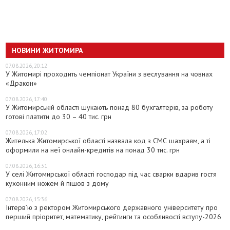
НОВИНИ ЖИТОМИРА
07.08.2026, 20:12
У Житомирі проходить чемпіонат України з веслування на човнах
«Дракон»
07.08.2026, 17:40
У Житомирській області шукають понад 80 бухгалтерів, за роботу
готові платити до 30 – 40 тис. грн
07.08.2026, 17:02
Жителька Житомирської області назвала код з СМС шахраям, а ті
оформили на неї онлайн-кредитів на понад 30 тис. грн
07.08.2026, 16:31
У селі Житомирської області господар під час сварки вдарив гостя
кухонним ножем й пішов з дому
07.08.2026, 15:36
Інтерв’ю з ректором Житомирського державного університету про
перший пріоритет, математику, рейтинги та особливості вступу-2026