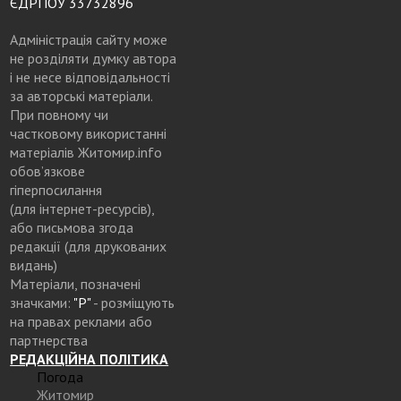
ЄДРПОУ 33732896
Адміністрація сайту може
не розділяти думку автора
і не несе відповідальності
за авторські матеріали.
При повному чи
частковому використанні
матеріалів Житомир.info
обов’язкове
гіперпосилання
(для інтернет-ресурсів),
або письмова згода
редакції (для друкованих
видань)
Матеріали, позначені
значками:
"Р"
- розміщують
на правах реклами або
партнерства
РЕДАКЦІЙНА ПОЛІТИКА
Погода
Житомир