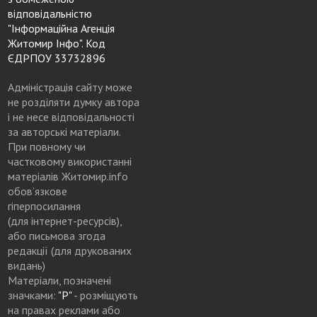
відповідальністю
"Інформаційна Агенція
Житомир Інфо". Код
ЄДРПОУ 33732896
Адміністрація сайту може
не розділяти думку автора
і не несе відповідальності
за авторські матеріали.
При повному чи
частковому використанні
матеріалів Житомир.info
обов’язкове
гіперпосилання
(для інтернет-ресурсів),
або письмова згода
редакції (для друкованих
видань)
Матеріали, позначені
значками:
"Р"
- розміщують
на правах реклами або