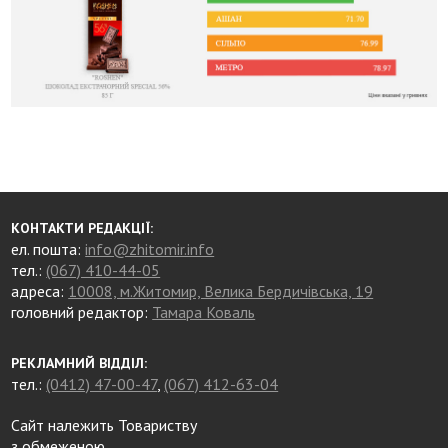
КОНТАКТИ РЕДАКЦІЇ:
ел. пошта:
info@zhitomir.info
тел.:
(067) 410-44-05
адреса:
10008, м.Житомир, Велика Бердичівська, 19
головний редактор:
Тамара Коваль
РЕКЛАМНИЙ ВІДДІЛ:
тел.:
(0412) 47-00-47
,
(067) 412-63-04
Сайт належить Товариству
з обмеженою