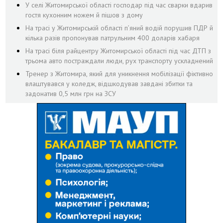
У селі Житомирської області господар під час сварки вдарив
гостя кухонним ножем й пішов з дому
На трасі у Житомирській області п’яний водій порушив ПДР й
кілька разів пропонував патрульним 400 доларів хабаря
На трасі біля райцентру Житомирської області під час ДТП з
трьома авто постраждали люди, рух транспорту ускладнений
Тренер з Житомира, який для уникнення мобілізації фіктивно
влаштувався у коледж, відшкодував завдані збитки та
задонатив 0,5 млн грн на ЗСУ