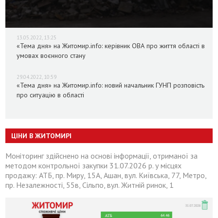
13.05.2022, 13:25
«Тема дня» на Житомир.info: керівник ОВА про життя області в
умовах воєнного стану
29.04.2022, 10:59
«Тема дня» на Житомир.info: новий начальник ГУНП розповість
про ситуацію в області
ЦІНИ В ЖИТОМИРІ
Моніторинг здійснено на основі інформації, отриманої за
методом контрольної закупки 31.07.2026 р. у місцях
продажу: АТБ, пр. Миру, 15А, Ашан, вул. Київська, 77, Метро,
пр. Незалежності, 55в, Сільпо, вул. Житній ринок, 1