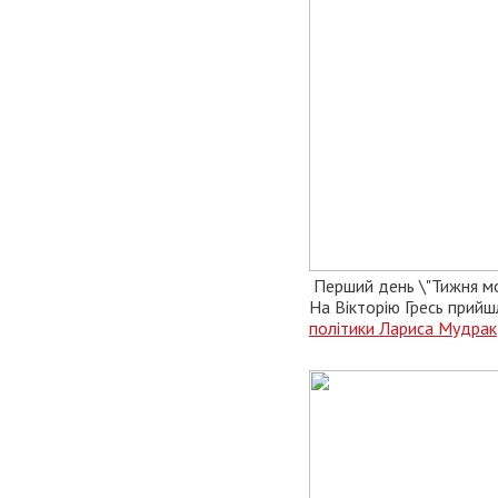
Перший день \"Тижня мо
На Вікторію Гресь прий
політики Лариса Мудрак