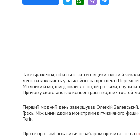
Таке враження, ніби світські тусовщики тільки й чека
день їхня кількість у павільйоні на проспекті Перемог
Модники й модниці, цікаві до подій роззяви, ерудити 
Причому свого апогею концентрації модних гостей дос
Перший модний день завершував Олексій Залевський. 
Гресь. Між цими двома монстрами вітчизняного фешн-с
Тєгін.
Проте про самі покази ви незабаром прочитаєте на
п