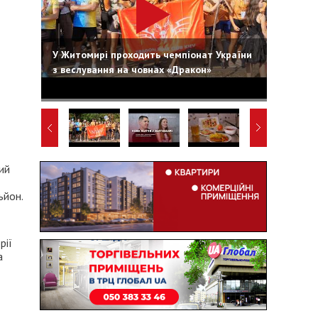
У Житомирі проходить чемпіонат України
з веслування на човнах «Дракон»
ий
ьйон.
рії
а