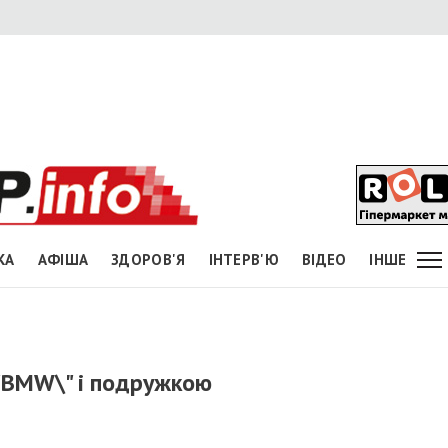
КА
АФІША
ЗДОРОВ'Я
ІНТЕРВ'Ю
ВІДЕО
ІНШЕ
\"BMW\" і подружкою