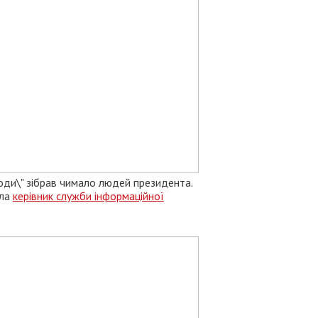
ди\" зібрав чимало людей президента.
шла
керівник служби інформаційної