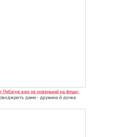
г Рибачук вже не новенький на фешн-
проводжують дами - дружина й дочка