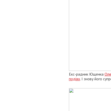
Екс-радник Ющенка
Оле
подіях
. І знову його су