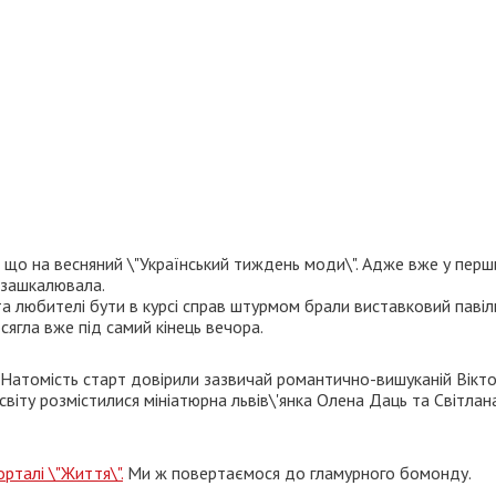
ли що на весняний \"Український тиждень моди\". Адже вже у перш
и зашкалювала.
та любителі бути в курсі справ штурмом брали виставковий павіл
ягла вже під самий кінець вечора.
Натомість старт довірили зазвичай романтично-вишуканій Вікто
віту розмістилися мініатюрна львів\'янка Олена Даць та Світлан
орталі \"Життя\".
Ми ж повертаємося до гламурного бомонду.