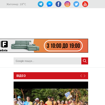
Житомир:
18
°C
ВІДЕО