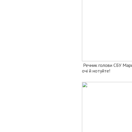
Речник голови СБУ Марин
очі й нотуйте!