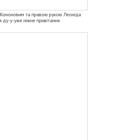
" Кононовим та правою рукою Леоніда
я ду-у-уже ніжне привітання