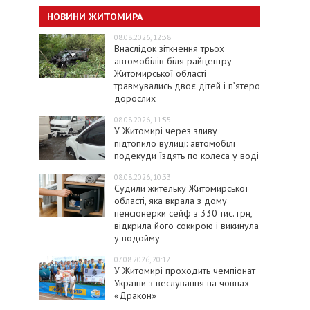
НОВИНИ ЖИТОМИРА
08.08.2026, 12:38
Внаслідок зіткнення трьох
автомобілів біля райцентру
Житомирської області
травмувались двоє дітей і пʼятеро
дорослих
08.08.2026, 11:55
У Житомирі через зливу
підтопило вулиці: автомобілі
подекуди їздять по колеса у воді
08.08.2026, 10:33
Судили жительку Житомирської
області, яка вкрала з дому
пенсіонерки сейф з 330 тис. грн,
відкрила його сокирою і викинула
у водойму
07.08.2026, 20:12
У Житомирі проходить чемпіонат
України з веслування на човнах
«Дракон»