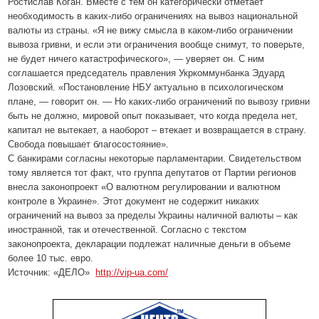
Ростислав Коган. Вместе с тем он категорически отметает
необходимость в каких-либо ограничениях на вывоз национальной
валюты из страны. «Я не вижу смысла в каком-либо ограничении
вывоза гривни, и если эти ограничения вообще снимут, то поверьте,
не будет ничего катастрофического», — уверяет он. С ним
соглашается председатель правления Укркоммунбанка Эдуард
Лозовский. «Постановление НБУ актуально в психологическом
плане, — говорит он. — Но каких-либо ограничений по вывозу гривни
быть не должно, мировой опыт показывает, что когда предела нет,
капитал не вытекает, а наоборот – втекает и возвращается в страну.
Свобода повышает благосостояние».
С банкирами согласны некоторые парламентарии. Свидетельством
тому является тот факт, что группа депутатов от Партии регионов
внесла законопроект «О валютном регулировании и валютном
контроле в Украине». Этот документ не содержит никаких
ограничений на вывоз за пределы Украины наличной валюты – как
иностранной, так и отечественной. Согласно с текстом
законопроекта, декларации подлежат наличные деньги в объеме
более 10 тыс. евро.
Источник: «ДЕЛО»
http://vip-ua.com/