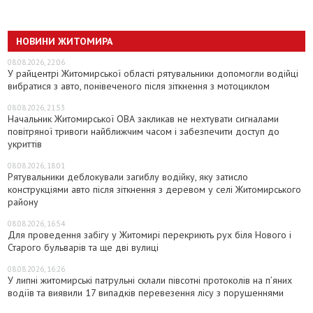
НОВИНИ ЖИТОМИРА
08.08.2026, 22:06
У райцентрі Житомирської області рятувальники допомогли водійці
вибратися з авто, понівеченого після зіткнення з мотоциклом
08.08.2026, 21:53
Начальник Житомирської ОВА закликав не нехтувати сигналами
повітряної тривоги найближчим часом і забезпечити доступ до
укриттів
08.08.2026, 18:01
Рятувальники деблокували загиблу водійку, яку затисло
конструкціями авто після зіткнення з деревом у селі Житомирського
району
08.08.2026, 16:54
Для проведення забігу у Житомирі перекриють рух біля Нового і
Старого бульварів та ще дві вулиці
08.08.2026, 16:26
У липні житомирські патрульні склали півсотні протоколів на пʼяних
водіїв та виявили 17 випадків перевезення лісу з порушеннями