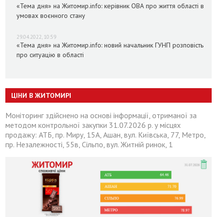
«Тема дня» на Житомир.info: керівник ОВА про життя області в
умовах воєнного стану
29.04.2022, 10:59
«Тема дня» на Житомир.info: новий начальник ГУНП розповість
про ситуацію в області
ЦІНИ В ЖИТОМИРІ
Моніторинг здійснено на основі інформації, отриманої за
методом контрольної закупки 31.07.2026 р. у місцях
продажу: АТБ, пр. Миру, 15А, Ашан, вул. Київська, 77, Метро,
пр. Незалежності, 55в, Сільпо, вул. Житній ринок, 1