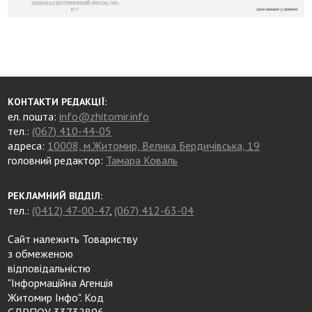
КОНТАКТИ РЕДАКЦІЇ:
ел. пошта:
info@zhitomir.info
тел.:
(067) 410-44-05
адреса:
10008, м.Житомир, Велика Бердичівська, 19
головний редактор:
Тамара Коваль
РЕКЛАМНИЙ ВІДДІЛ:
тел.:
(0412) 47-00-47
,
(067) 412-63-04
Сайт належить Товариству
з обмеженою
відповідальністю
"Інформаційна Агенція
Житомир Інфо". Код
ЄДРПОУ 33732896