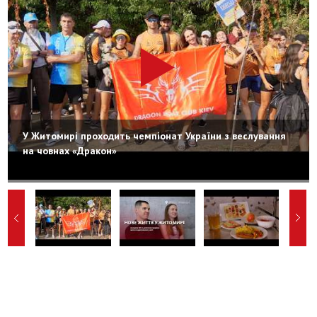
У Житомирі проходить чемпіонат України з веслування
на човнах «Дракон»