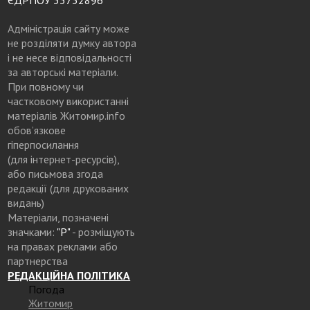
Адміністрація сайту може
не розділяти думку автора
і не несе відповідальності
за авторські матеріали.
При повному чи
частковому використанні
матеріалів Житомир.info
обов’язкове
гіперпосилання
(для інтернет-ресурсів),
або письмова згода
редакції (для друкованих
видань)
Матеріали, позначені
значками:
"Р"
- розміщують
на правах реклами або
партнерства
РЕДАКЦІЙНА ПОЛІТИКА
Погода
Житомир