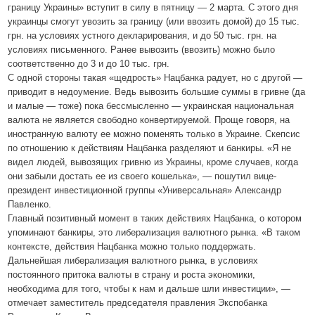
границу Украины» вступит в силу в пятницу — 2 марта. С этого дня
украинцы смогут увозить за границу (или ввозить домой) до 15 тыс.
грн. на условиях устного декларирования, и до 50 тыс. грн. на
условиях письменного. Ранее вывозить (ввозить) можно было
соответственно до 3 и до 10 тыс. грн.
С одной стороны такая «щедрость» Нацбанка радует, но с другой —
приводит в недоумение. Ведь вывозить большие суммы в гривне (да
и малые — тоже) пока бессмысленно — украинская национальная
валюта не является свободно конвертируемой. Проще говоря, на
иностранную валюту ее можно поменять только в Украине. Скепсис
по отношению к действиям Нацбанка разделяют и банкиры. «Я не
видел людей, вывозящих гривню из Украины, кроме случаев, когда
они забыли достать ее из своего кошелька», — пошутил вице-
президент инвестиционной группы «Универсальная» Александр
Павленко.
Главный позитивный момент в таких действиях Нацбанка, о котором
упоминают банкиры, это либерализация валютного рынка. «В таком
контексте, действия Нацбанка можно только поддержать.
Дальнейшая либерализация валютного рынка, в условиях
постоянного притока валюты в страну и роста экономики,
необходима для того, чтобы к нам и дальше шли инвестиции», —
отмечает заместитель председателя правления Экспобанка