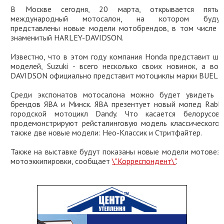
В Москве сегодня, 20 марта, открывается пяты
международный мотосалон, на котором буду
представлены новые модели мотобрендов, в том числе 
знаменитый HARLEY-DAVIDSON.
Известно, что в этом году компания Honda представит ше
моделей, Suzuki - всего несколько своих новинок, а во
DAVIDSON официально представит мотоциклы марки BUELL
Среди экспонатов мотосалона можно будет увидеть м
брендов ЯВА и Минск. ЯВА презентует новый мопед Rabby
городской мотоцикл Dandy. Что касается белорусов
продемонстрируют рейсталинговую модель классического 
также две новые модели: Нео-Классик и Стритфайтер.
Также на выставке будут показаны новые модели мотовез
мотоэккипировки, сообщает
\"Корреспондент\"
.