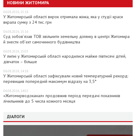
НОВИНИ ЖИТОМИРА
06.08.2026, 15:18
У Житомирській області вирок отримала жінка, яка у студії краси
вкрала сумку з 24 тис. грн
06.08.2026, 15:16
Суд зобов’язав ТОВ звільнити земельну ділянку в центрі Житомира
й знести об’єкт самочинного будівництва
06.08.2026, 15:03
У липні у Житомирській області народилися майже півтисячі дітей,
дівчаток – більше
06.08.2026, 14:18
У Житомирській області зафіксували новий температурний рекорд:
перевищив попередній максимум відразу на 3,5°
06.08.2026, 14:02
«Житомирводоканал» продовжив період передачі показників
лічильників до 5 числа кожного місяця
ДІАЛОГИ