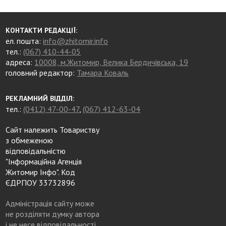
КОНТАКТИ РЕДАКЦІЇ:
ел. пошта:
info@zhitomir.info
тел.:
(067) 410-44-05
адреса:
10008, м.Житомир, Велика Бердичівська, 19
головний редактор:
Тамара Коваль
РЕКЛАМНИЙ ВІДДІЛ:
тел.:
(0412) 47-00-47
,
(067) 412-63-04
Сайт належить Товариству
з обмеженою
відповідальністю
"Інформаційна Агенція
Житомир Інфо". Код
ЄДРПОУ 33732896
Адміністрація сайту може
не розділяти думку автора
і не несе відповідальності