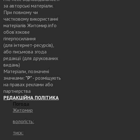
за авторські матеріали.
При повному чи
частковому використанні
матеріалів Житомир.info
обов’язкове
гіперпосилання
(для інтернет-ресурсів),
або письмова згода
редакції (для друкованих
видань)
Матеріали, позначені
значками:
"Р"
- розміщують
на правах реклами або
партнерства
РЕДАКЦІЙНА ПОЛІТИКА
Погода
Житомир
вологість:
тиск: